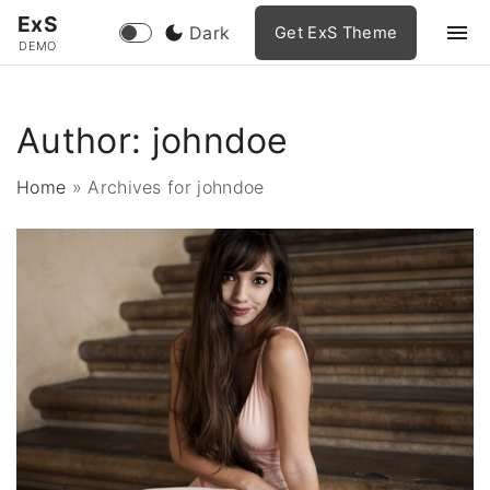
S
ExS
Dark
Get ExS Theme
k
DEMO
i
p
Author:
johndoe
t
o
Home
»
Archives for johndoe
c
o
n
t
e
n
t