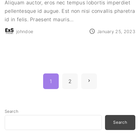
Aliquam auctor, eros nec tempus lobortis imperdiet
pellentesque id augue. Est non nisi convallis pharetra
id in felis. Praesent mauris
…
johndoe
January 25, 2023
P
N
1
2
o
s
e
t
x
Search
s
Search
p
t
a