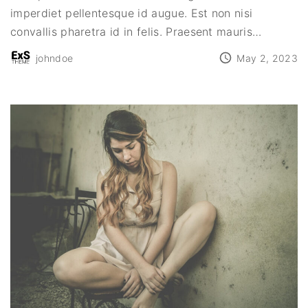
imperdiet pellentesque id augue. Est non nisi
convallis pharetra id in felis. Praesent mauris
…
johndoe
May 2, 2023