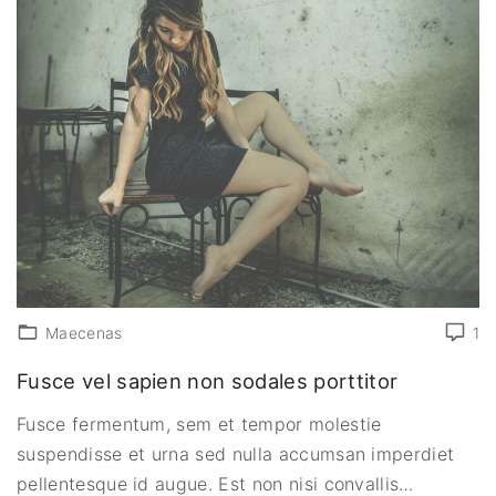
Maecenas
1
Fusce vel sapien non sodales porttitor
Fusce fermentum, sem et tempor molestie
suspendisse et urna sed nulla accumsan imperdiet
pellentesque id augue. Est non nisi convallis
…