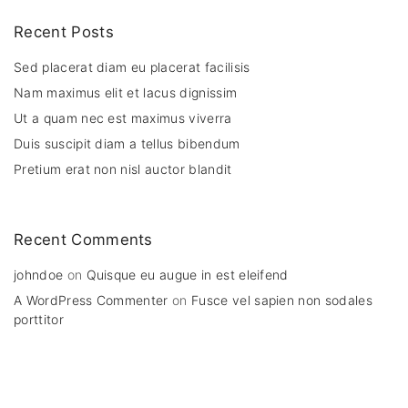
p
g
Recent Posts
i
a
Sed placerat diam eu placerat facilisis
n
Nam maximus elit et lacus dignissim
g
a
Ut a quam nec est maximus viverra
t
Duis suscipit diam a tellus bibendum
e
i
Pretium erat non nisl auctor blandit
o
n
Recent Comments
johndoe
on
Quisque eu augue in est eleifend
A WordPress Commenter
on
Fusce vel sapien non sodales
porttitor