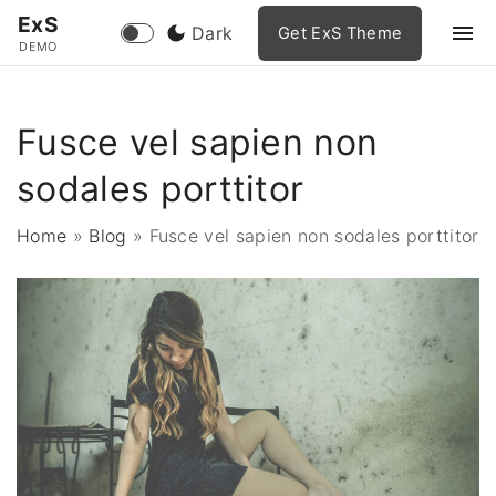
S
ExS
Dark
Get ExS Theme
k
DEMO
i
p
Fusce vel sapien non
t
o
sodales porttitor
c
o
Home
»
Blog
»
Fusce vel sapien non sodales porttitor
n
t
e
n
t