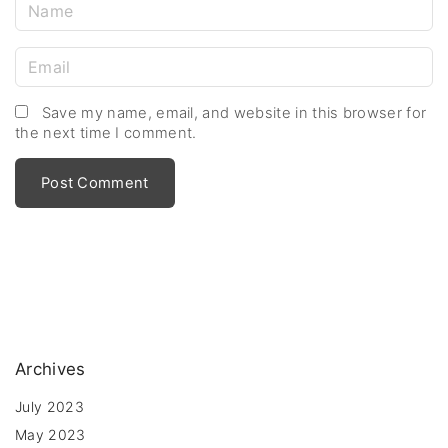
N
a
m
E
e
m
*
a
Save my name, email, and website in this browser for
the next time I comment.
i
l
*
Archives
July 2023
May 2023