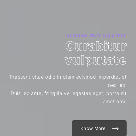
ALIQUAM ERAT VOLUTPAT
Curabitur
vulputate
Praesent vitae odio in diam euismod imperdiet et
nec leo.
Duis leo ante, fringilla vel egestas eget, porta sit
amet orci.
Know More