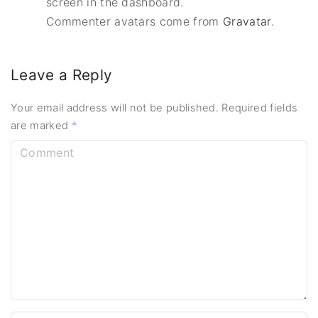
screen in the dashboard.
Commenter avatars come from
Gravatar
.
Leave a Reply
Your email address will not be published.
Required fields
are marked
*
C
o
m
m
e
n
t