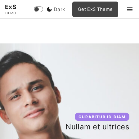
S
ExS
Dark
Get ExS Theme
k
DEMO
i
p
t
o
c
o
n
t
e
n
t
CURABITUR ID DIAM
Nullam et ultrices