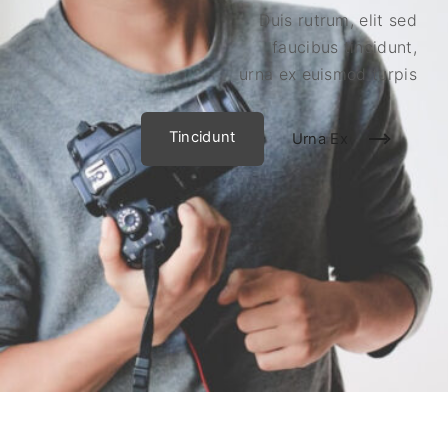
Duis rutrum, elit sed
faucibus tincidunt,
urna ex euismod turpis
Tincidunt
Urna Ex