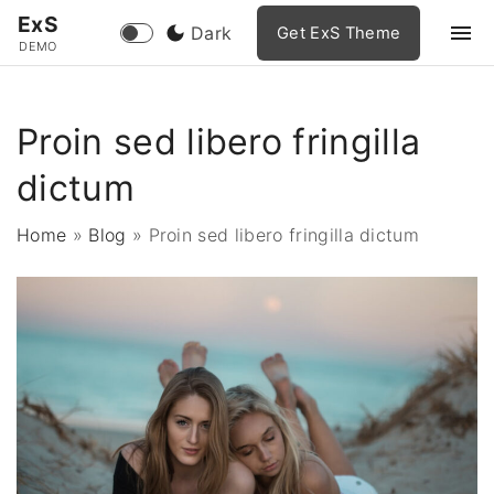
S
ExS
Dark
Get ExS Theme
k
DEMO
i
p
Proin sed libero fringilla
t
o
dictum
c
o
Home
»
Blog
»
Proin sed libero fringilla dictum
n
t
e
n
t