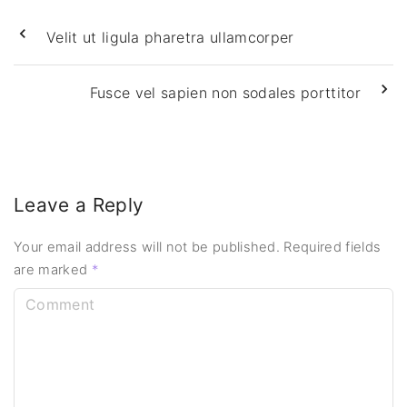
Velit ut ligula pharetra ullamcorper
Fusce vel sapien non sodales porttitor
Leave a Reply
Your email address will not be published.
Required fields
are marked
*
C
o
m
m
e