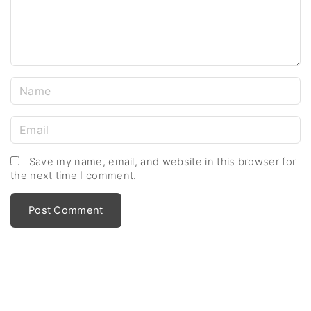
n
t
N
a
m
E
e
m
*
a
Save my name, email, and website in this browser for
the next time I comment.
i
l
*