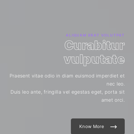
ALIQUAM ERAT VOLUTPAT
Curabitur
vulputate
Praesent vitae odio in diam euismod imperdiet et
nec leo.
Duis leo ante, fringilla vel egestas eget, porta sit
amet orci.
Know More