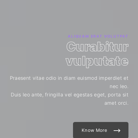
ALIQUAM ERAT VOLUTPAT
Curabitur
vulputate
Praesent vitae odio in diam euismod imperdiet et
nec leo.
Duis leo ante, fringilla vel egestas eget, porta sit
amet orci.
Know More