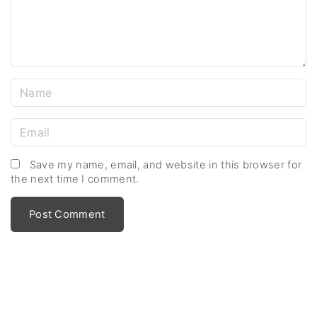
n
t
N
a
m
E
e
m
*
a
Save my name, email, and website in this browser for
the next time I comment.
i
l
*