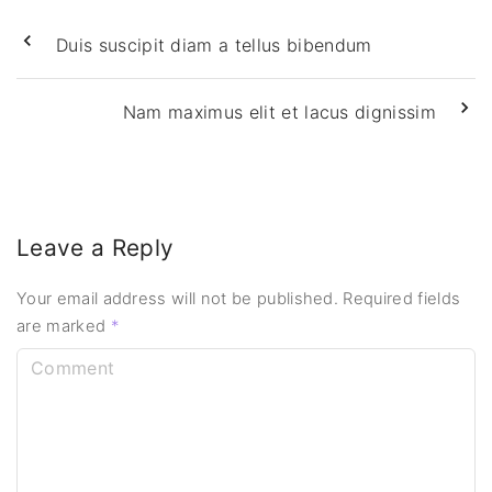
Duis suscipit diam a tellus bibendum
Nam maximus elit et lacus dignissim
Leave a Reply
Your email address will not be published.
Required fields
are marked
*
C
o
m
m
e