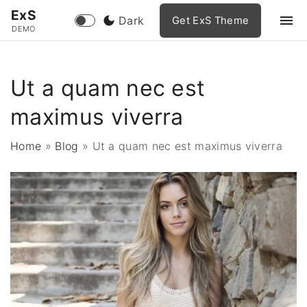
S
ExS
Dark
Get ExS Theme
k
DEMO
i
p
Ut a quam nec est
t
o
maximus viverra
c
o
Home
»
Blog
»
Ut a quam nec est maximus viverra
n
t
e
n
t