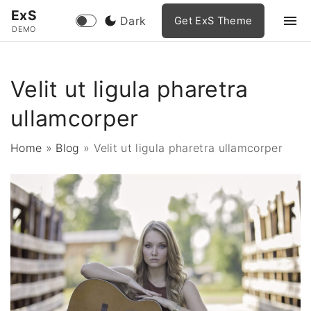
S
ExS
Dark
Get ExS Theme
k
DEMO
i
p
Velit ut ligula pharetra
t
o
ullamcorper
c
o
Home
»
Blog
»
Velit ut ligula pharetra ullamcorper
n
t
e
n
t