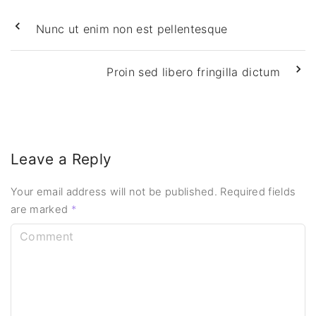
Nunc ut enim non est pellentesque
Proin sed libero fringilla dictum
Leave a Reply
Your email address will not be published.
Required fields
are marked
*
C
o
m
m
e