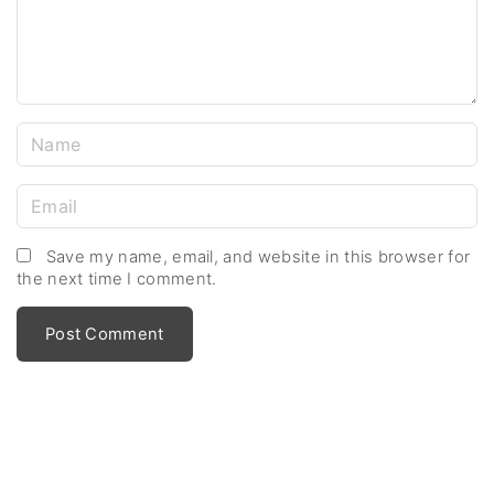
n
t
N
a
m
E
e
m
*
a
Save my name, email, and website in this browser for
the next time I comment.
i
l
*