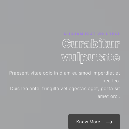
ALIQUAM ERAT VOLUTPAT
Curabitur
vulputate
Praesent vitae odio in diam euismod imperdiet et
nec leo.
Duis leo ante, fringilla vel egestas eget, porta sit
amet orci.
Know More