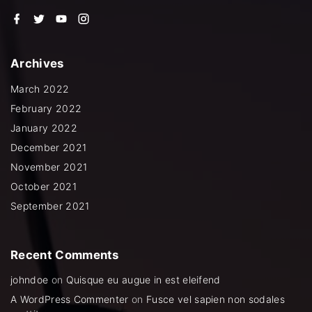
f
t
y
i
a
w
o
n
c
i
u
s
e
t
t
t
b
t
u
a
Archives
o
e
b
g
o
r
e
r
k
a
March 2022
m
February 2022
January 2022
December 2021
November 2021
October 2021
September 2021
Recent
Comments
johndoe
on
Quisque eu augue in est eleifend
A WordPress Commenter
on
Fusce vel sapien non sodales