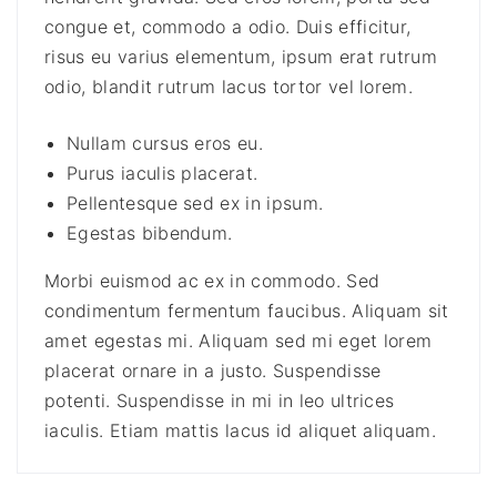
u
congue et, commodo a odio. Duis efficitur,
a
risus eu varius elementum, ipsum erat rutrum
n
odio, blandit rutrum lacus tortor vel lorem.
t
i
Nullam cursus eros eu.
t
Purus iaculis placerat.
y
Pellentesque sed ex in ipsum.
Egestas bibendum.
Morbi euismod ac ex in commodo. Sed
condimentum fermentum faucibus. Aliquam sit
amet egestas mi. Aliquam sed mi eget lorem
placerat ornare in a justo. Suspendisse
potenti. Suspendisse in mi in leo ultrices
iaculis. Etiam mattis lacus id aliquet aliquam.