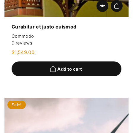
Add to cart
Curabitur et justo euismod
Commodo
0
reviews
$
1,549.00
Add to cart
Sale!