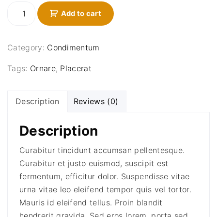
P
Add to cart
e
l
l
Category:
Condimentum
e
n
Tags:
Ornare
,
Placerat
t
e
Description
Reviews (0)
s
q
Description
u
e
Curabitur tincidunt accumsan pellentesque.
s
Curabitur et justo euismod, suscipit est
e
fermentum, efficitur dolor. Suspendisse vitae
d
e
urna vitae leo eleifend tempor quis vel tortor.
x
Mauris id eleifend tellus. Proin blandit
q
hendrerit gravida. Sed eros lorem, porta sed