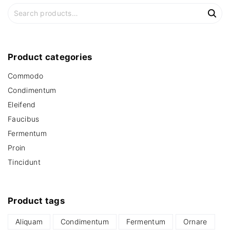
s
$
:
1
S
$
,
e
1
4
a
,
9
8
9
r
9
.
c
Product
categories
9
0
h
.
0
0
.
Commodo
f
0
o
Condimentum
.
r
Eleifend
:
Faucibus
Fermentum
Proin
Tincidunt
Product
tags
Aliquam
Condimentum
Fermentum
Ornare