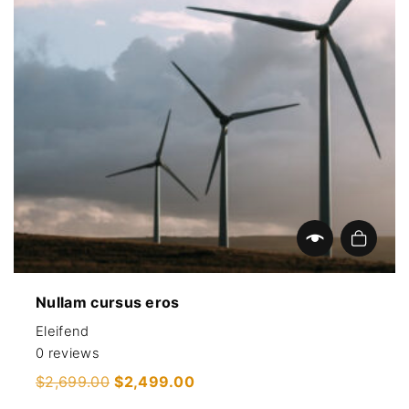
Add to cart
Nullam cursus eros
Eleifend
0
reviews
O
C
$
2,699.00
$
2,499.00
r
u