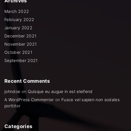
Archives
o
e
b
g
o
r
e
r
k
a
March 2022
m
February 2022
January 2022
December 2021
November 2021
October 2021
September 2021
Recent
Comments
johndoe
on
Quisque eu augue in est eleifend
A WordPress Commenter
on
Fusce vel sapien non sodales
porttitor
Categories