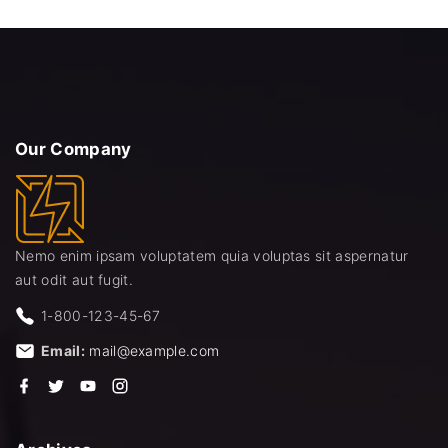
Our
Company
Nemo enim ipsam voluptatem quia voluptas sit aspernatur
aut odit aut fugit.
1-800-123-45-67
Email:
mail@example.com
f
t
y
i
a
w
o
n
c
i
u
s
e
t
t
t
b
t
u
a