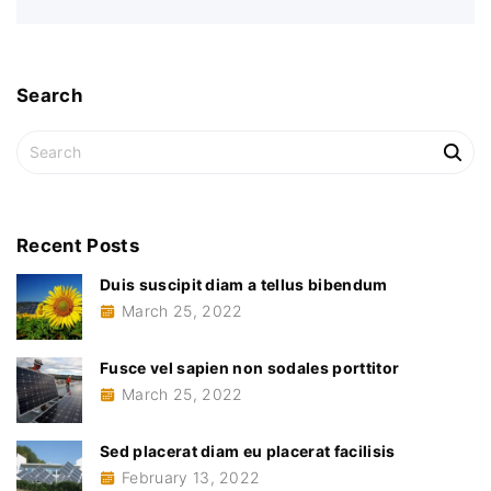
Search
S
e
a
r
c
Recent
Posts
h
Duis suscipit diam a tellus bibendum
f
March 25, 2022
o
r
:
Fusce vel sapien non sodales porttitor
March 25, 2022
Sed placerat diam eu placerat facilisis
February 13, 2022