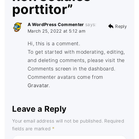
porttitor”
A WordPress Commenter
says:
Reply
March 25, 2022 at 5:12 am
Hi, this is a comment.
To get started with moderating, editing,
and deleting comments, please visit the
Comments screen in the dashboard.
Commenter avatars come from
Gravatar
.
Leave a Reply
Your email address will not be published.
Required
fields are marked
*
C