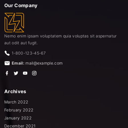
Our
Company
Nemo enim ipsam voluptatem quia voluptas sit aspernatur
aut odit aut fugit.
1-800-123-45-67
Email:
mail@example.com
f
t
y
i
a
w
o
n
c
i
u
s
e
t
t
t
b
t
u
a
Archives
o
e
b
g
o
r
e
r
k
a
March 2022
m
February 2022
January 2022
December 2021