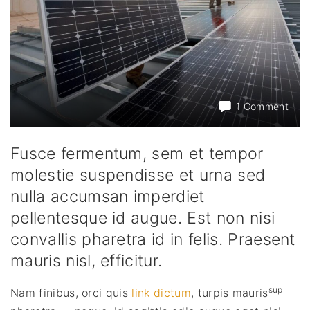
on
1 Comment
Fus
vel
sapi
Fusce fermentum, sem et tempor
non
molestie suspendisse et urna sed
soda
nulla accumsan imperdiet
portt
pellentesque id augue. Est non nisi
convallis pharetra id in felis. Praesent
mauris nisl, efficitur.
sup
Nam finibus, orci quis
link dictum
, turpis mauris