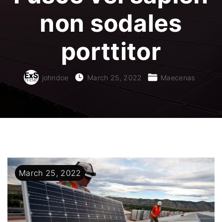
non sodales
porttitor
johndoe
March 25, 2022
Maecenas
March
25
,
2022