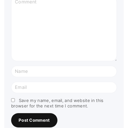
o
m
m
e
n
t
N
a
m
E
e
m
*
a
Save my name, email, and website in this
browser for the next time I comment.
i
l
*