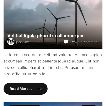
l
i
t
e
t
l
a
c
u
s
Velit ut ligula pharetra ullamcorper
d
i
on
johndoe
Leave a comment
g
n
Velit
i
ut
s
Ut id enim sed dolor eleifend volutpat vel nec sapien
s
ligul
i
accumsan imperdiet pellentesque id augue. Est non
phar
m
"
ulla
nisi convallis pharetra id in felis. Praesent mauris
nisl, efficitur ut odio id,
…
Read More...
"
V
e
l
i