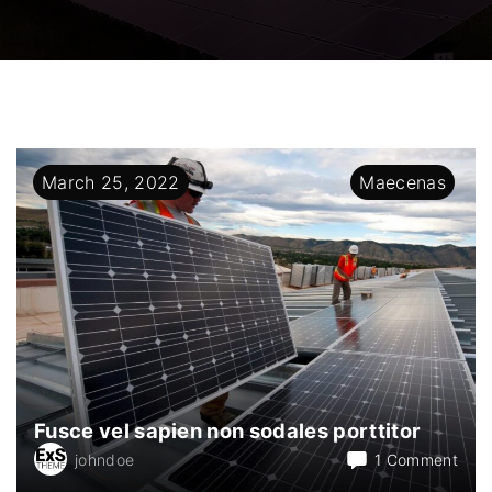
March
25
,
2022
Maecenas
Fusce vel sapien non sodales porttitor
on
johndoe
1 Comment
Fus