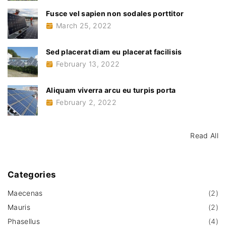
m
:
Fusce vel sapien non sodales porttitor
o
l
March 25, 2022
e
s
t
i
Sed placerat diam eu placerat facilisis
e
"
February 13, 2022
Aliquam viverra arcu eu turpis porta
February 2, 2022
Read All
Categories
Maecenas
(
2
)
Mauris
(
2
)
Phasellus
(
4
)