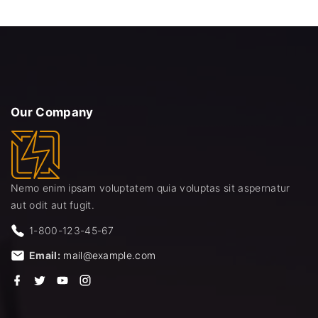
Our
Company
Nemo enim ipsam voluptatem quia voluptas sit aspernatur
aut odit aut fugit.
1-800-123-45-67
Email:
mail@example.com
f
t
y
i
a
w
o
n
c
i
u
s
e
t
t
t
b
t
u
a