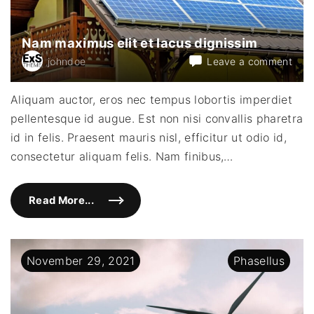
s
o
d
a
Nam maximus elit et lacus dignissim
l
e
on
johndoe
Leave a comment
s
p
Nam
o
max
r
Aliquam auctor, eros nec tempus lobortis imperdiet
t
elit
t
pellentesque id augue. Est non nisi convallis pharetra
et
i
t
lacu
id in felis. Praesent mauris nisl, efficitur ut odio id,
o
dign
r
consectetur aliquam felis. Nam finibus,
…
"
Read More...
"
N
a
m
m
a
November
29
,
2021
Phasellus
x
i
m
u
s
e