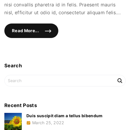
"
neq
nisi convallis pharetra id in felis. Praesent mauris
mole
nisl, efficitur ut odio id, consectetur aliquam felis.
…
Read More...
"
V
e
s
t
i
b
u
l
Search
u
m
e
S
t
e
i
p
a
s
r
u
m
c
Recent
Posts
u
t
h
n
Duis suscipit diam a tellus bibendum
f
e
q
March 25, 2022
o
u
r
e