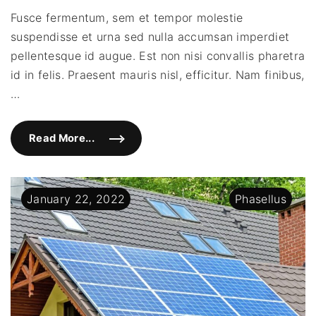
vel
Fusce fermentum, sem et tempor molestie
sapi
suspendisse et urna sed nulla accumsan imperdiet
non
soda
pellentesque id augue. Est non nisi convallis pharetra
portt
id in felis. Praesent mauris nisl, efficitur. Nam finibus,
…
Read More...
"
F
u
s
c
e
January
22
,
2022
Phasellus
v
e
l
s
a
p
i
e
n
n
o
n