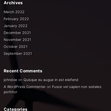
Archives
o
e
b
g
o
r
e
r
k
a
March 2022
m
February 2022
January 2022
December 2021
November 2021
October 2021
September 2021
Recent
Comments
johndoe
on
Quisque eu augue in est eleifend
A WordPress Commenter
on
Fusce vel sapien non sodales
porttitor
Categories