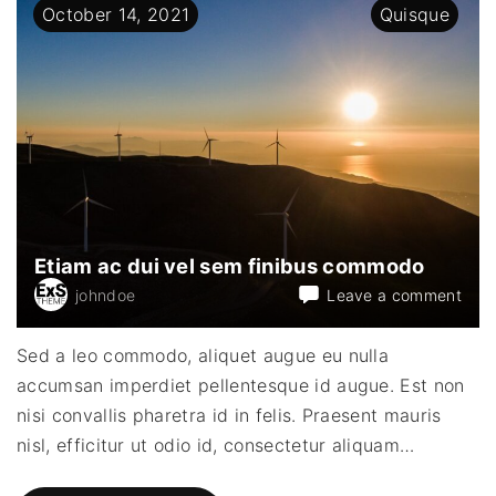
t
October
14
,
2021
Quisque
u
t
l
i
g
u
l
a
p
h
a
r
e
t
r
a
Etiam ac dui vel sem finibus commodo
u
l
on
johndoe
Leave a comment
l
a
Etia
m
ac
c
Sed a leo commodo, aliquet augue eu nulla
o
dui
r
accumsan imperdiet pellentesque id augue. Est non
vel
p
e
sem
nisi convallis pharetra id in felis. Praesent mauris
r
fini
"
nisl, efficitur ut odio id, consectetur aliquam
…
com