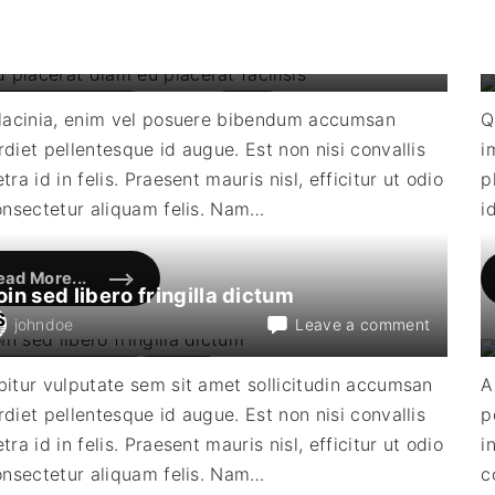
d placerat diam eu placerat facilisis
on
johndoe
Leave a comment
Sed
placerat
bruary
13
,
2022
Mauris
 lacinia, enim vel posuere bibendum accumsan
Q
diam
diet pellentesque id augue. Est non nisi convallis
i
eu
placerat
tra id in felis. Praesent mauris nisl, efficitur ut odio
p
facilisis
onsectetur aliquam felis. Nam
…
i
ead More...
"
oin sed libero fringilla dictum
S
e
on
johndoe
Leave a comment
d
p
Proin
l
sed
ecember
11
,
2021
Praesent
a
itur vulputate sem sit amet sollicitudin accumsan
A
c
libero
e
diet pellentesque id augue. Est non nisi convallis
p
fringilla
r
a
dictum
tra id in felis. Praesent mauris nisl, efficitur ut odio
i
t
d
onsectetur aliquam felis. Nam
…
c
i