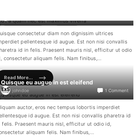
Ut a quam nec est maximus viverra
on
johndoe
Leave a comment
Ut
a
January
2
,
2022
Phasellus
uisque consectetur diam non dignissim ultrices
qua
mperdiet pellentesque id augue. Est non nisi convallis
nec
est
haretra id in felis. Praesent mauris nisl, efficitur ut odio
max
d, consectetur aliquam felis. Nam finibus,
…
vive
Read More...
"
Quisque eu augue in est eleifend
U
t
on
johndoe
1 Comment
a
q
Quis
u
eu
October
25
,
2021
Quisque
a
liquam auctor, eros nec tempus lobortis imperdiet
m
aug
n
ellentesque id augue. Est non nisi convallis pharetra id
in
e
c
est
n felis. Praesent mauris nisl, efficitur ut odio id,
e
elei
s
onsectetur aliquam felis. Nam finibus,
…
t