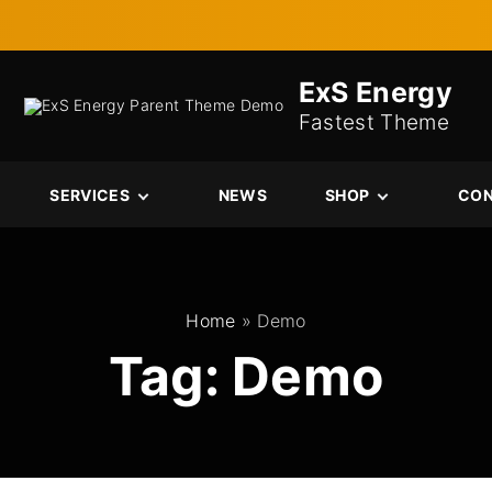
ExS Energy
Fastest Theme
SERVICES
NEWS
SHOP
CO
Services
Cart
Single Service
Checkout
My account
Home
»
Demo
Tag:
Demo