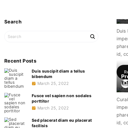
Se
Search
Fe
Duis
S
imper
e
phare
a
r
id, c
c
Recent
Posts
h
Duis suscipit diam a tellus
f
R
Pr
bibendum
o
March 25, 2022
r
:
Fusce vel sapien non sodales
D
Curab
porttitor
imper
March 25, 2022
phare
Sed placerat diam eu placerat
id, c
facilisis