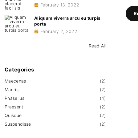
February 13, 2022
R
Aliquam viverra arcu eu turpis
porta
February 2, 2022
Read All
Categories
Maecenas
(
2
)
Mauris
(
2
)
Phasellus
(
4
)
Praesent
(
2
)
Quisque
(
2
)
Suspendisse
(
2
)