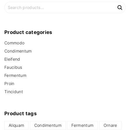
S
e
a
r
c
Product
categories
h
Commodo
f
o
Condimentum
r
Eleifend
:
Faucibus
Fermentum
Proin
Tincidunt
Product
tags
Aliquam
Condimentum
Fermentum
Ornare