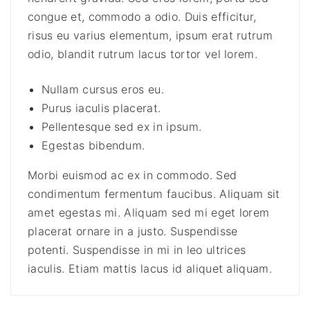
6
.
i
congue et, commodo a odio. Duis efficitur,
9
0
d
risus eu varius elementum, ipsum erat rutrum
a
.
0
odio, blandit rutrum lacus tortor vel lorem.
q
0
.
u
0
Nullam cursus eros eu.
a
.
Purus iaculis placerat.
n
Pellentesque sed ex in ipsum.
t
Egestas bibendum.
i
t
Morbi euismod ac ex in commodo. Sed
y
condimentum fermentum faucibus. Aliquam sit
amet egestas mi. Aliquam sed mi eget lorem
placerat ornare in a justo. Suspendisse
potenti. Suspendisse in mi in leo ultrices
iaculis. Etiam mattis lacus id aliquet aliquam.