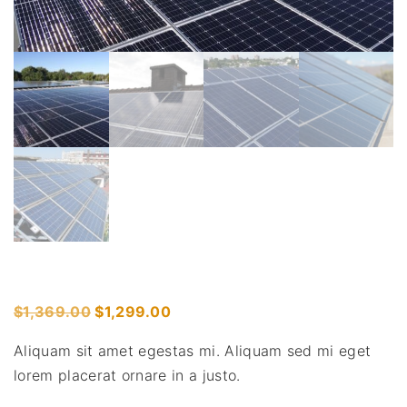
O
C
$
1,369.00
$
1,299.00
r
u
Aliquam sit amet egestas mi. Aliquam sed mi eget
i
r
lorem placerat ornare in a justo.
g
r