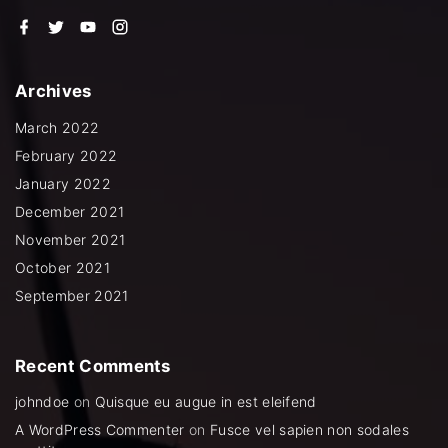
f
t
y
i
a
w
o
n
c
i
u
s
e
t
t
t
b
t
u
a
Archives
o
e
b
g
o
r
e
r
k
a
March 2022
m
February 2022
January 2022
December 2021
November 2021
October 2021
September 2021
Recent
Comments
johndoe
on
Quisque eu augue in est eleifend
A WordPress Commenter
on
Fusce vel sapien non sodales