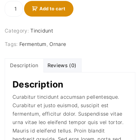
i
e
P
n
Add to cart
n
r
a
t
o
l
p
i
Category:
Tincidunt
p
r
n
r
i
h
Tags:
Fermentum
,
Ornare
i
c
e
n
c
e
Description
Reviews (0)
d
e
i
r
w
s
Description
e
a
:
r
s
$
Curabitur tincidunt accumsan pellentesque.
i
:
1
Curabitur et justo euismod, suscipit est
t
$
,
fermentum, efficitur dolor. Suspendisse vitae
g
1
2
r
urna vitae leo eleifend tempor quis vel tortor.
,
9
a
Mauris id eleifend tellus. Proin blandit
3
9
v
hendrerit gravida. Sed eros lorem, porta sed