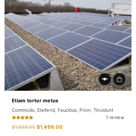
2
4
,
9
6
9
9
.
9
0
.
0
0
.
0
.
Add to cart
Etiam tortor metus
Commodo
,
Eleifend
,
Faucibus
,
Proin
,
Tincidunt
1
review
Rated
O
C
$
1,899.00
$
1,499.00
5.00
r
u
out of 5