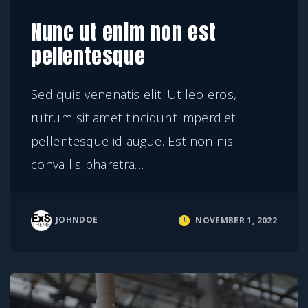
Nunc ut enim non est
pellentesque
Sed quis venenatis elit. Ut leo eros,
rutrum sit amet tincidunt imperdiet
pellentesque id augue. Est non nisi
convallis pharetra
…
JOHNDOE
NOVEMBER 1, 2022