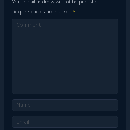
Your email address will not be published.
Required fields are marked
*
C
o
m
m
e
n
t
N
a
E
m