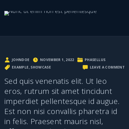
JOHNDOE
NOVEMBER 1, 2022
PHASELLUS
O
EXAMPLE
SHOWCASE
LEAVE A COMMENT
N
U
Sed quis venenatis elit. Ut leo
E
N
eros, rutrum sit amet tincidunt
ES
P
imperdiet pellentesque id augue.
Est non nisi convallis pharetra id
in felis. Praesent mauris nisl,