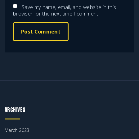
m
e
Save my name, email, and website in this
a
browser for the next time I comment.
*
i
l
*
ARCHIVES
March 2023