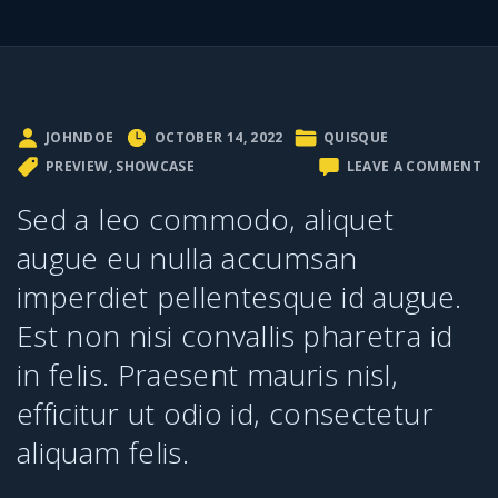
JOHNDOE
OCTOBER 14, 2022
QUISQUE
O
PREVIEW
SHOWCASE
LEAVE A COMMENT
ET
A
Sed a leo commodo, aliquet
DU
VE
augue eu nulla accumsan
S
FI
imperdiet pellentesque id augue.
C
Est non nisi convallis pharetra id
in felis. Praesent mauris nisl,
efficitur ut odio id, consectetur
aliquam felis.