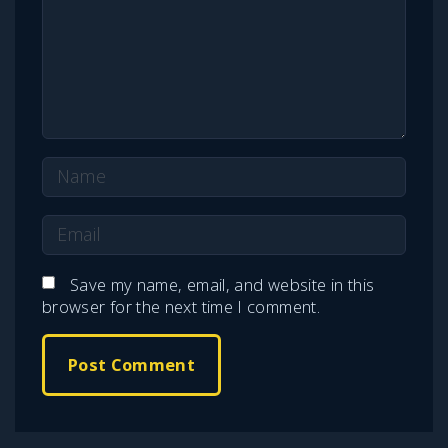
e
n
t
N
a
E
m
m
e
Save my name, email, and website in this
a
browser for the next time I comment.
*
i
l
*