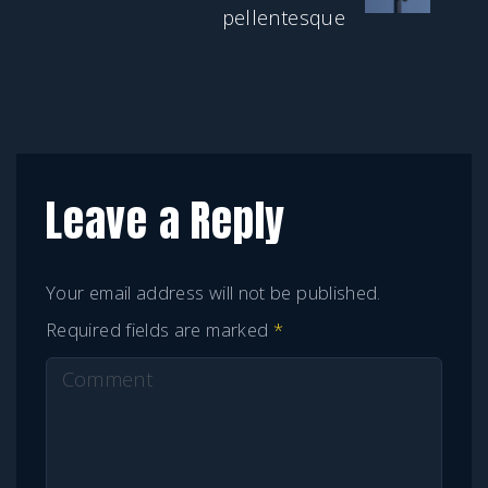
pellentesque
Leave a Reply
Your email address will not be published.
Required fields are marked
*
C
o
m
m