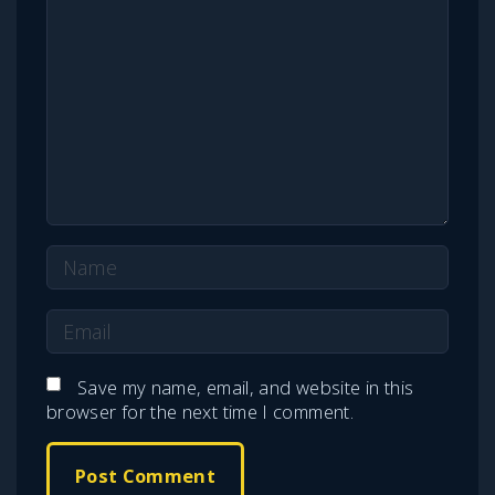
m
m
e
n
t
N
a
E
m
m
e
Save my name, email, and website in this
a
browser for the next time I comment.
*
i
l