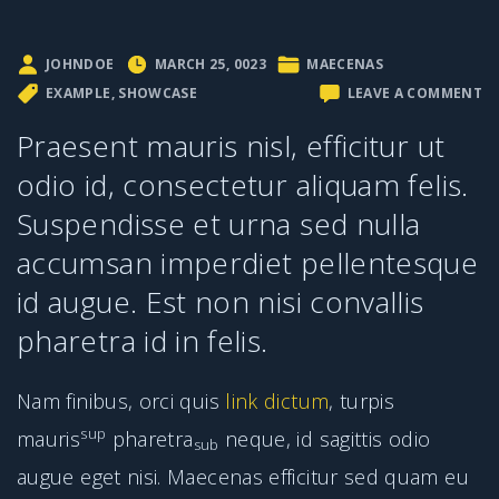
JOHNDOE
MARCH 25, 0023
MAECENAS
O
EXAMPLE
SHOWCASE
LEAVE A COMMENT
DU
SU
Praesent mauris nisl, efficitur ut
D
A
odio id, consectetur aliquam felis.
TE
B
Suspendisse et urna sed nulla
accumsan imperdiet pellentesque
id augue. Est non nisi convallis
pharetra id in felis.
Nam finibus, orci quis
link dictum
, turpis
sup
mauris
pharetra
neque, id sagittis odio
sub
augue eget nisi. Maecenas efficitur sed quam eu