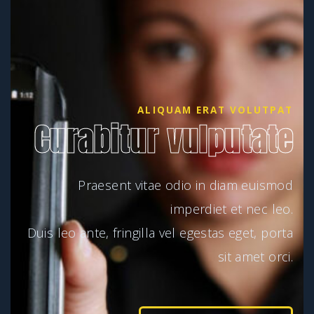
ALIQUAM ERAT VOLUTPAT
Curabitur vulputate
Praesent vitae odio in diam euismod
imperdiet et nec leo.
Duis leo ante, fringilla vel egestas eget, porta
sit amet orci.