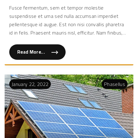
vel
Fusce fermentum, sem et tempor molestie
sapi
suspendisse et urna sed nulla accumsan imperdiet
non
soda
pellentesque id augue. Est non nisi convallis pharetra
portt
id in felis. Praesent mauris nisl, efficitur. Nam finibus,
…
Read More...
"
F
u
s
c
e
v
January
22
,
2022
Phasellus
e
l
s
a
p
i
e
n
n
o
n
s
o