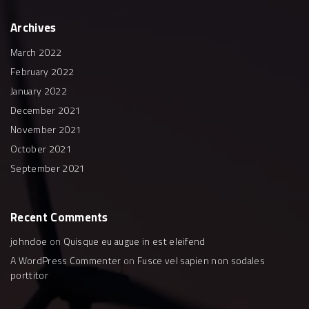
c
i
u
s
e
t
t
t
b
t
u
a
Archives
o
e
b
g
o
r
e
r
k
a
March 2022
m
February 2022
January 2022
December 2021
November 2021
October 2021
September 2021
Recent
Comments
johndoe
on
Quisque eu augue in est eleifend
A WordPress Commenter
on
Fusce vel sapien non sodales
porttitor