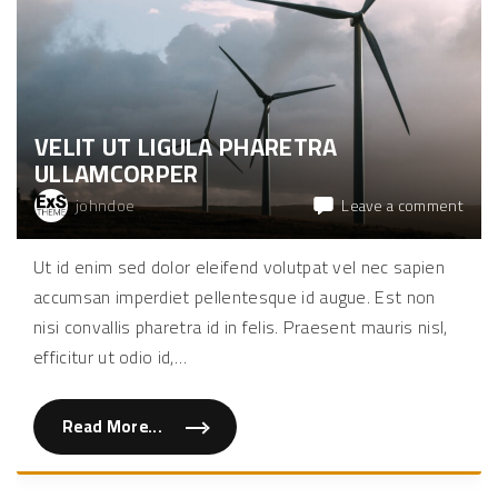
l
i
t
e
t
l
a
c
u
VELIT UT LIGULA PHARETRA
s
d
ULLAMCORPER
i
g
n
on
johndoe
Leave a comment
i
Velit
s
s
ut
Ut id enim sed dolor eleifend volutpat vel nec sapien
i
ligula
m
accumsan imperdiet pellentesque id augue. Est non
"
phar
ulla
nisi convallis pharetra id in felis. Praesent mauris nisl,
efficitur ut odio id,
…
Read More...
"
V
e
l
i