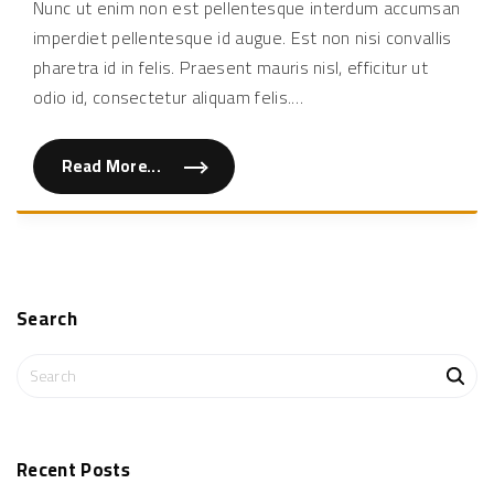
Nunc ut enim non est pellentesque interdum accumsan
d
ipsu
o
imperdiet pellentesque id augue. Est non nisi convallis
"
ut
neq
pharetra id in felis. Praesent mauris nisl, efficitur ut
mole
odio id, consectetur aliquam felis.
…
Read More...
"
V
e
s
t
i
b
u
l
u
Search
m
e
t
S
i
p
e
s
a
u
m
r
u
c
t
Recent
Posts
n
h