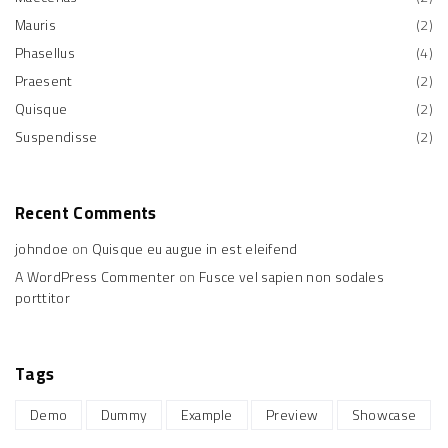
Mauris
(
2
)
Phasellus
(
4
)
Praesent
(
2
)
Quisque
(
2
)
Suspendisse
(
2
)
Recent
Comments
johndoe
on
Quisque eu augue in est eleifend
A WordPress Commenter
on
Fusce vel sapien non sodales
porttitor
Tags
Demo
Dummy
Example
Preview
Showcase