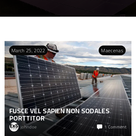
March
25
,
2022
Maecenas
FUSCE VEL SAPIEN NON SODALES
PORTTITOR
on
johndoe
1 Comment
Fusc