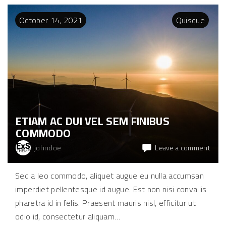
t
u
October
14
,
2021
Quisque
t
l
i
g
u
l
a
p
h
a
r
e
t
r
ETIAM AC DUI VEL SEM FINIBUS
a
u
COMMODO
l
l
a
on
johndoe
Leave a comment
m
Etia
c
o
ac
Sed a leo commodo, aliquet augue eu nulla accumsan
r
dui
p
imperdiet pellentesque id augue. Est non nisi convallis
e
vel
r
sem
pharetra id in felis. Praesent mauris nisl, efficitur ut
"
finib
odio id, consectetur aliquam
…
com