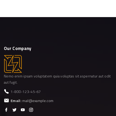
Our
Company
Nemo enim ipsam voluptatem quia voluptas sit aspernatur aut odit
aut fugit.
1-800-123-45-67
Email:
mail@example.com
f
t
y
i
a
w
o
n