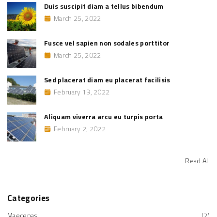
e
Duis suscipit diam a tellus bibendum
q
f
u
March 25, 2022
o
e
m
r
o
:
l
Fusce vel sapien non sodales porttitor
e
s
March 25, 2022
t
i
e
Sed placerat diam eu placerat facilisis
"
February 13, 2022
Aliquam viverra arcu eu turpis porta
February 2, 2022
Read All
Categories
Maecenas
(
2
)