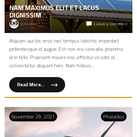
d
NAM MAXIMUS ELIT ET LACUS
a
l
DIGNISSIM
e
s
p
on
johndoe
Leave a comment
o
Nam
r
t
maxi
Aliquam auctor, eros nec tempus lobortis imperdiet
t
elit
i
pellentesque id augue. Est non nisi convallis pharetra
t
et
o
lacus
id in felis. Praesent mauris nisl, efficitur ut odio id,
r
"
dign
consectetur aliquam felis. Nam finibus,
…
Read More...
"
N
a
m
m
a
x
November
29
,
2021
Phasellus
i
m
u
s
e