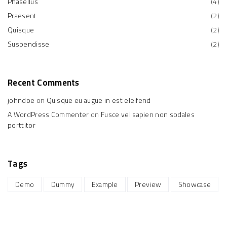
Phasellus
(
4
)
Praesent
(
2
)
Quisque
(
2
)
Suspendisse
(
2
)
Recent
Comments
johndoe
on
Quisque eu augue in est eleifend
A WordPress Commenter
on
Fusce vel sapien non sodales
porttitor
Tags
Demo
Dummy
Example
Preview
Showcase