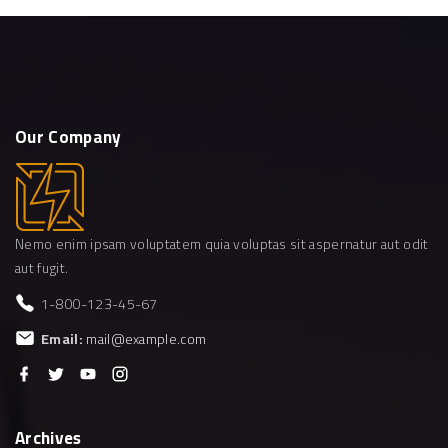
Our
Company
Nemo enim ipsam voluptatem quia voluptas sit aspernatur aut odit
aut fugit.
1-800-123-45-67
Email:
mail@example.com
f
t
y
i
a
w
o
n
c
i
u
s
e
t
t
t
b
t
u
a
Archives
o
e
b
g