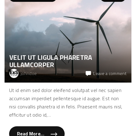
n
e
c
e
s
t
m
a
x
i
m
u
s
VELIT UT LIGULA PHARETRA
v
i
ULLAMCORPER
v
e
r
on
johndoe
Leave a comment
r
Velit
a
"
ut
Ut id enim sed dolor eleifend volutpat vel nec sapien
ligula
accumsan imperdiet pellentesque id augue. Est non
phar
ulla
nisi convallis pharetra id in felis. Praesent mauris nisl,
efficitur ut odio id,
…
Read More...
"