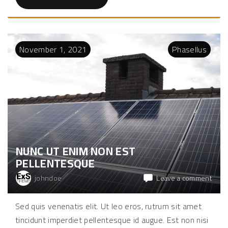
V
e
l
i
t
u
November
1
,
2021
Phasellus
t
l
i
g
u
l
a
p
h
a
r
e
t
r
NUNC UT ENIM NON EST
a
u
PELLENTESQUE
l
l
a
on
johndoe
Leave a comment
m
Nunc
c
o
ut
Sed quis venenatis elit. Ut leo eros, rutrum sit amet
r
enim
p
tincidunt imperdiet pellentesque id augue. Est non nisi
e
non
r