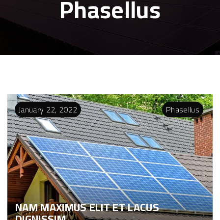
Phasellus
January
22
,
2022
Phasellus
NAM MAXIMUS ELIT ET LACUS
DIGNISSIM