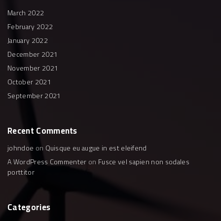
o
r
e
r
k
a
March 2022
m
February 2022
January 2022
December 2021
November 2021
October 2021
September 2021
Recent
Comments
johndoe
on
Quisque eu augue in est eleifend
A WordPress Commenter
on
Fusce vel sapien non sodales
porttitor
Categories