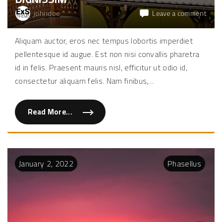
on
johndoe
Leave a comment
Nam
maxi
Aliquam auctor, eros nec tempus lobortis imperdiet
elit
pellentesque id augue. Est non nisi convallis pharetra
et
lacus
id in felis. Praesent mauris nisl, efficitur ut odio id,
dign
consectetur aliquam felis. Nam finibus,
…
Read More...
"
N
a
m
m
a
x
January
2
,
2022
Phasellus
i
m
u
s
e
l
i
t
e