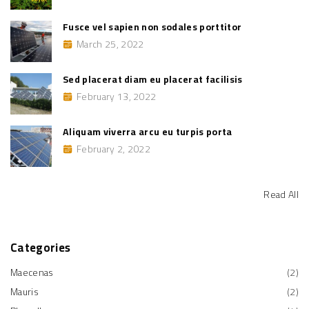
s
r
q
:
u
Fusce vel sapien non sodales porttitor
e
"
March 25, 2022
Sed placerat diam eu placerat facilisis
February 13, 2022
Aliquam viverra arcu eu turpis porta
February 2, 2022
Read All
Categories
Maecenas
(
2
)
Mauris
(
2
)