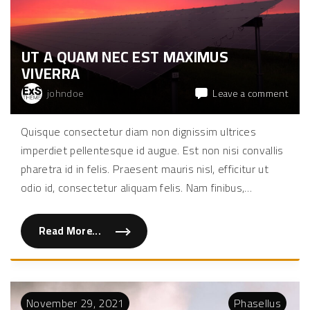
t
l
a
c
u
UT A QUAM NEC EST MAXIMUS
s
d
VIVERRA
i
g
n
on
johndoe
Leave a comment
i
Ut
s
s
a
Quisque consectetur diam non dignissim ultrices
i
qua
m
imperdiet pellentesque id augue. Est non nisi convallis
"
nec
est
pharetra id in felis. Praesent mauris nisl, efficitur ut
maxi
odio id, consectetur aliquam felis. Nam finibus,
…
viver
Read More...
"
U
t
a
q
u
a
November
29
,
2021
Phasellus
m