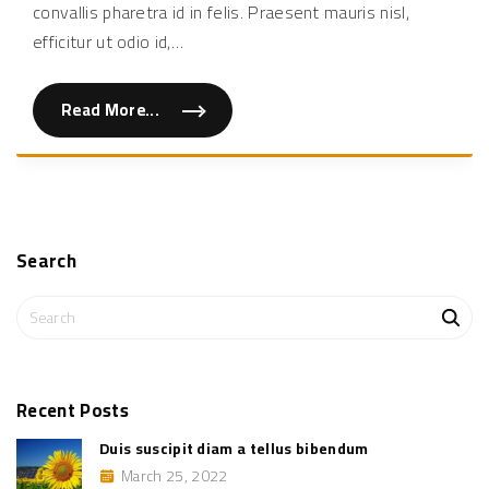
est
convallis pharetra id in felis. Praesent mauris nisl,
"
pell
efficitur ut odio id,
…
Read More...
"
N
u
n
c
u
t
e
n
i
Search
m
n
o
S
n
e
e
s
a
t
p
r
e
c
l
Recent
Posts
l
h
e
Duis suscipit diam a tellus bibendum
n
f
t
March 25, 2022
o
e