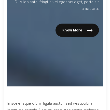
Duis leo ante, fringilla vel egestas eget, porta sit
amet orci.
Know More
In scelerisque orci in ligula auctor, sed vestibulum
lorem malesuada. Nam ac lorem quis neque molestie