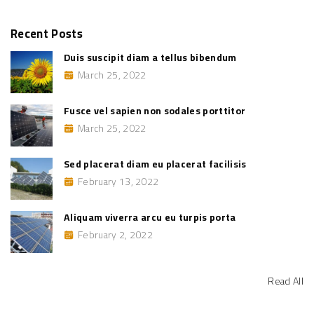
r
c
Recent
Posts
h
Duis suscipit diam a tellus bibendum
f
March 25, 2022
o
r
:
Fusce vel sapien non sodales porttitor
March 25, 2022
Sed placerat diam eu placerat facilisis
February 13, 2022
Aliquam viverra arcu eu turpis porta
February 2, 2022
Read All