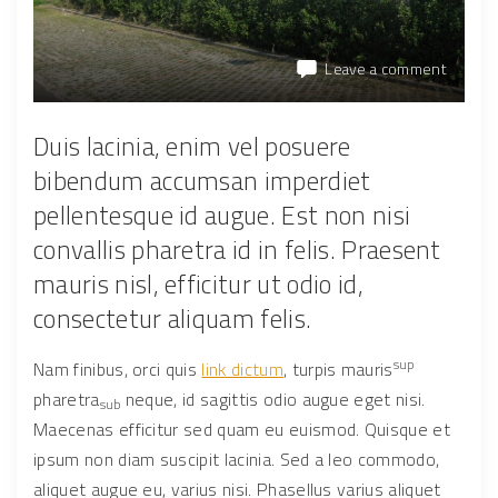
on
Leave a comment
Sed
placera
Duis lacinia, enim vel posuere
diam
eu
bibendum accumsan imperdiet
placera
pellentesque id augue. Est non nisi
facilisis
convallis pharetra id in felis. Praesent
mauris nisl, efficitur ut odio id,
consectetur aliquam felis.
sup
Nam finibus, orci quis
link dictum
, turpis mauris
pharetra
neque, id sagittis odio augue eget nisi.
sub
Maecenas efficitur sed quam eu euismod. Quisque et
ipsum non diam suscipit lacinia. Sed a leo commodo,
aliquet augue eu, varius nisi. Phasellus varius aliquet