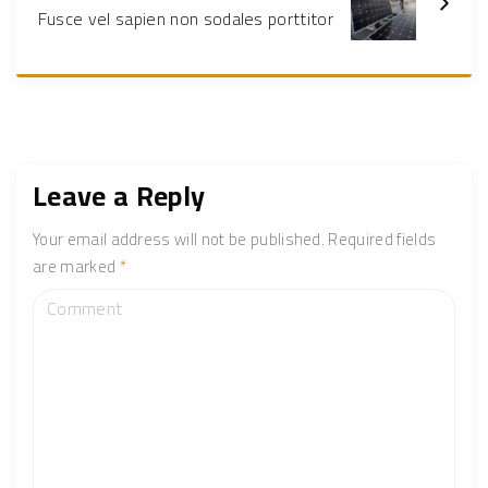
Fusce vel sapien non sodales porttitor
Leave a Reply
Your email address will not be published.
Required fields
are marked
*
C
o
m
m
e
n
t