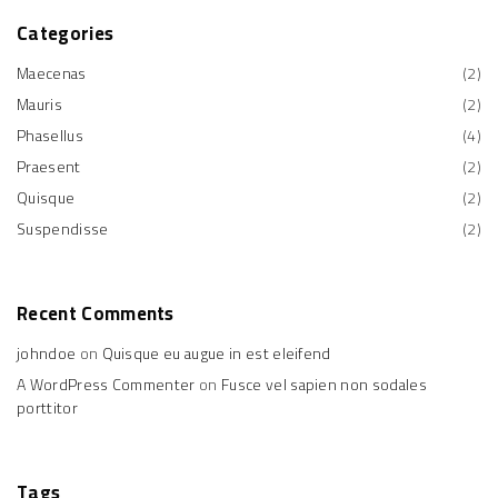
Categories
Maecenas
(
2
)
Mauris
(
2
)
Phasellus
(
4
)
Praesent
(
2
)
Quisque
(
2
)
Suspendisse
(
2
)
Recent
Comments
johndoe
on
Quisque eu augue in est eleifend
A WordPress Commenter
on
Fusce vel sapien non sodales
porttitor
Tags