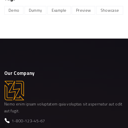
Demo
Dummy
Example
Preview
Showcase
Our
Company
Nemo enim ipsam voluptatem quia voluptas sit aspernatur aut odit
aut fugit.
1-800-123-45-67