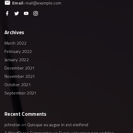
Email:
mail@example.com
f
t
y
i
a
w
o
n
c
i
u
s
e
t
t
t
b
t
u
a
Archives
o
e
b
g
o
r
e
r
k
a
March 2022
m
February 2022
January 2022
December 2021
November 2021
October 2021
September 2021
Recent
Comments
johndoe
on
Quisque eu augue in est eleifend
A WordPress Commenter
on
Fusce vel sapien non sodales