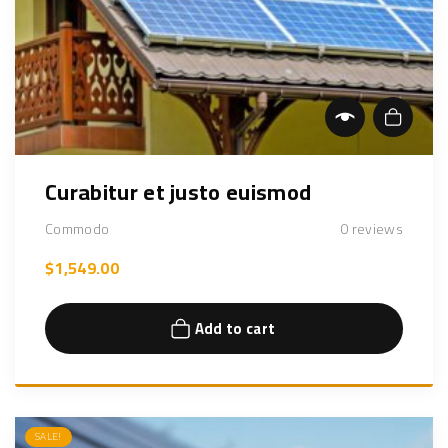
Add to cart
Curabitur et justo euismod
Commodo
0
reviews
$
1,549.00
Add to cart
SALE!