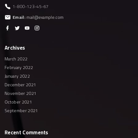
1-800-123-45-67
Email:
mail@example.com
f
t
y
i
a
w
o
n
c
i
u
s
e
t
t
t
b
t
u
a
Archives
o
e
b
g
o
r
e
r
k
a
March 2022
m
February 2022
January 2022
December 2021
November 2021
October 2021
September 2021
Recent
Comments