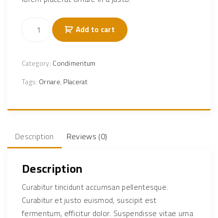
P
Add to cart
e
l
l
Category:
Condimentum
e
Tags:
Ornare
,
Placerat
n
t
e
s
q
Description
Reviews (0)
u
e
Description
s
e
Curabitur tincidunt accumsan pellentesque.
d
Curabitur et justo euismod, suscipit est
e
fermentum, efficitur dolor. Suspendisse vitae urna
x