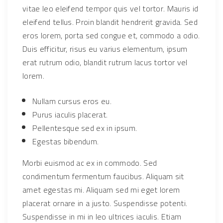
vitae leo eleifend tempor quis vel tortor. Mauris id
q
eleifend tellus. Proin blandit hendrerit gravida. Sed
u
eros lorem, porta sed congue et, commodo a odio.
a
Duis efficitur, risus eu varius elementum, ipsum
n
erat rutrum odio, blandit rutrum lacus tortor vel
t
i
lorem.
t
y
Nullam cursus eros eu.
Purus iaculis placerat.
Pellentesque sed ex in ipsum.
Egestas bibendum.
Morbi euismod ac ex in commodo. Sed
condimentum fermentum faucibus. Aliquam sit
amet egestas mi. Aliquam sed mi eget lorem
placerat ornare in a justo. Suspendisse potenti.
Suspendisse in mi in leo ultrices iaculis. Etiam