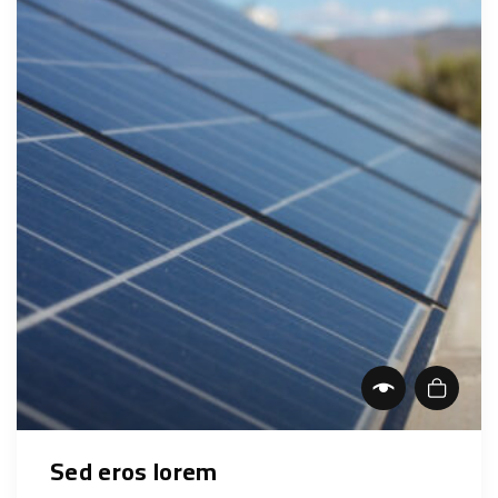
Add to cart
Sed eros lorem