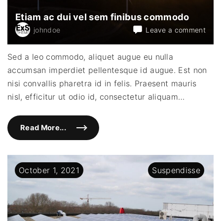
e
l
Etiam ac dui vel sem finibus commodo
e
i
on
johndoe
Leave a comment
f
e
Etia
n
ac
d
Sed a leo commodo, aliquet augue eu nulla
"
dui
accumsan imperdiet pellentesque id augue. Est non
vel
sem
nisi convallis pharetra id in felis. Praesent mauris
fini
nisl, efficitur ut odio id, consectetur aliquam
…
com
Read More...
"
E
t
i
a
m
October
1
,
2021
Suspendisse
a
c
d
u
i
v
e
l