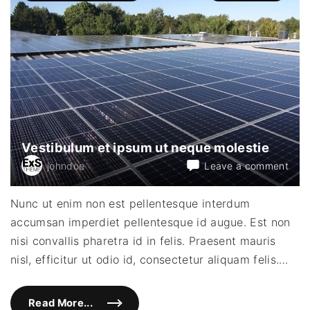
l
u
s
a
t
a
u
g
u
e
n
e
c
t
e
Vestibulum et ipsum ut neque molestie
l
l
on
johndoe
Leave a comment
u
s
Vest
i
et
m
Nunc ut enim non est pellentesque interdum
p
ipsu
e
accumsan imperdiet pellentesque id augue. Est non
ut
r
d
neq
nisi convallis pharetra id in felis. Praesent mauris
i
mole
e
nisl, efficitur ut odio id, consectetur aliquam felis.
…
t
"
Read More...
"