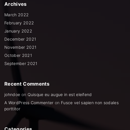
b
t
u
a
Archives
o
e
b
g
o
r
e
r
k
a
March 2022
m
February 2022
January 2022
December 2021
November 2021
October 2021
September 2021
Recent
Comments
johndoe
on
Quisque eu augue in est eleifend
A WordPress Commenter
on
Fusce vel sapien non sodales
porttitor
Categories