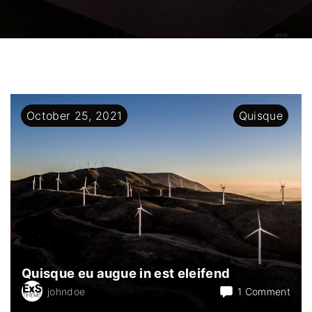
October
25
,
2021
Quisque
Quisque eu augue in est eleifend
on
johndoe
1 Comment
Quis