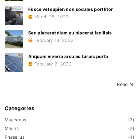
i
"
:
Fusce vel sapien non sodales porttitor
s
n
March 25, 2022
a
p
Sed placerat diam eu placerat facilisis
t
February 13, 2022
a
i
Aliquam viverra arcu eu turpis porta
g
February 2, 2022
o
e
n
Read All
Categories
Maecenas
(
2
)
Mauris
(
2
)
Phasellus
(
4
)