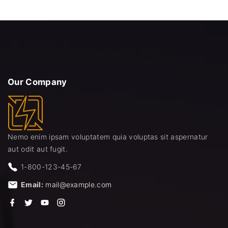
Our
Company
Nemo enim ipsam voluptatem quia voluptas sit aspernatur
aut odit aut fugit.
1-800-123-45-67
Email:
mail@example.com
f
t
y
i
a
w
o
n
c
i
u
s
e
t
t
t