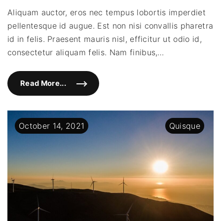
eu
Aliquam auctor, eros nec tempus lobortis imperdiet
aug
pellentesque id augue. Est non nisi convallis pharetra
in
est
id in felis. Praesent mauris nisl, efficitur ut odio id,
elei
consectetur aliquam felis. Nam finibus,
…
Read More...
"
Q
u
i
s
q
October
14
,
2021
Quisque
u
e
e
u
a
u
g
u
e
i
n
e
s
t