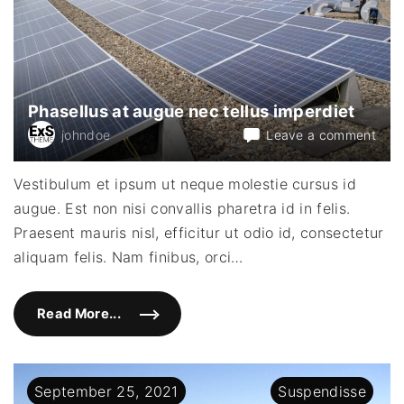
s
e
m
f
i
n
i
b
Phasellus at augue nec tellus imperdiet
u
s
on
johndoe
Leave a comment
c
o
Phas
m
at
m
Vestibulum et ipsum ut neque molestie cursus id
o
aug
d
augue. Est non nisi convallis pharetra id in felis.
nec
o
"
tellu
Praesent mauris nisl, efficitur ut odio id, consectetur
impe
aliquam felis. Nam finibus, orci
…
Read More...
"
P
h
a
s
e
September
25
,
2021
Suspendisse
l