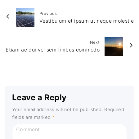
Previous
Vestibulum et ipsum ut neque molestie
Next
Etiam ac dui vel sem finibus commodo
Leave a Reply
Your email address will not be published.
Required
fields are marked
*
C
o