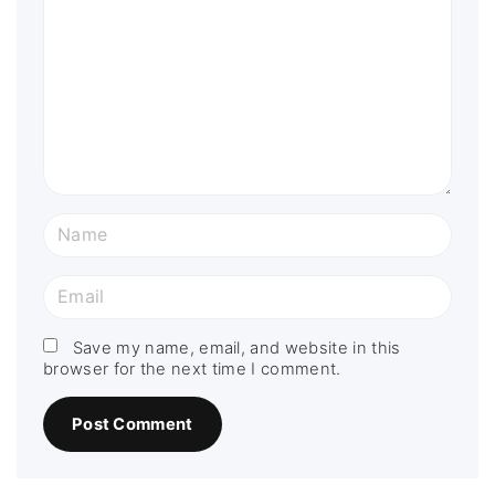
m
m
e
n
t
N
a
m
E
e
m
*
a
Save my name, email, and website in this
browser for the next time I comment.
i
l
*