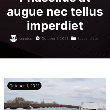
augue nec tellus
imperdiet
johndoe
October 1, 2021
Suspendisse
October
1
,
2021