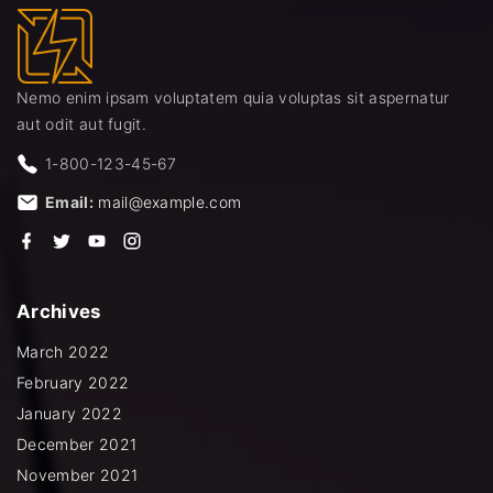
Nemo enim ipsam voluptatem quia voluptas sit aspernatur
aut odit aut fugit.
1-800-123-45-67
Email:
mail@example.com
f
t
y
i
a
w
o
n
c
i
u
s
e
t
t
t
b
t
u
a
Archives
o
e
b
g
o
r
e
r
k
a
March 2022
m
February 2022
January 2022
December 2021
November 2021