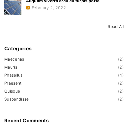
Aliquam viverra arcu eu turpis porta
February 2, 2022
Read All
Categories
Maecenas
(
2
)
Mauris
(
2
)
Phasellus
(
4
)
Praesent
(
2
)
Quisque
(
2
)
Suspendisse
(
2
)
Recent
Comments