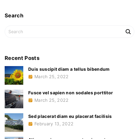
Search
S
e
a
r
c
Recent
Posts
h
Duis suscipit diam a tellus bibendum
f
March 25, 2022
o
r
:
Fusce vel sapien non sodales porttitor
March 25, 2022
Sed placerat diam eu placerat facilisis
February 13, 2022