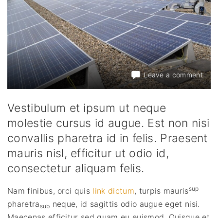
on
Leave a comment
Phas
at
aug
Vestibulum et ipsum ut neque
nec
molestie cursus id augue. Est non nisi
tellu
convallis pharetra id in felis. Praesent
impe
mauris nisl, efficitur ut odio id,
consectetur aliquam felis.
sup
Nam finibus, orci quis
link dictum
, turpis mauris
pharetra
neque, id sagittis odio augue eget nisi.
sub
Maecenas efficitur sed quam eu euismod. Quisque et