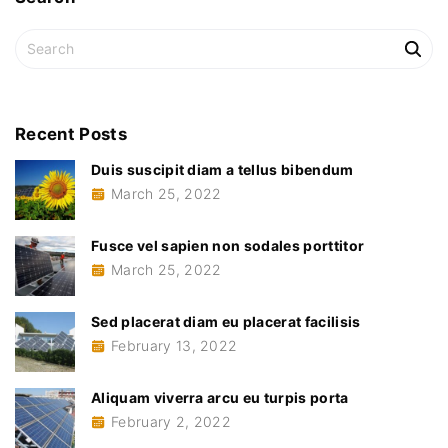
S
e
a
r
c
Recent
Posts
h
Duis suscipit diam a tellus bibendum
f
March 25, 2022
o
r
:
Fusce vel sapien non sodales porttitor
March 25, 2022
Sed placerat diam eu placerat facilisis
February 13, 2022
Aliquam viverra arcu eu turpis porta
February 2, 2022