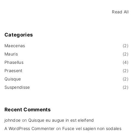
Read All
Categories
Maecenas
(
2
)
Mauris
(
2
)
Phasellus
(
4
)
Praesent
(
2
)
Quisque
(
2
)
Suspendisse
(
2
)
Recent
Comments
johndoe
on
Quisque eu augue in est eleifend
A WordPress Commenter
on
Fusce vel sapien non sodales