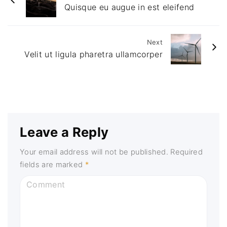
Quisque eu augue in est eleifend
Next
Velit ut ligula pharetra ullamcorper
Leave a Reply
Your email address will not be published.
Required
fields are marked
*
C
o
m
m