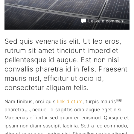
on
Leave a comment
Nun
ut
eni
Sed quis venenatis elit. Ut leo eros,
non
rutrum sit amet tincidunt imperdiet
est
pellentesque id augue. Est non nisi
pell
convallis pharetra id in felis. Praesent
mauris nisl, efficitur ut odio id,
consectetur aliquam felis.
sup
Nam finibus, orci quis
link dictum
, turpis mauris
pharetra
neque, id sagittis odio augue eget nisi.
sub
Maecenas efficitur sed quam eu euismod. Quisque et
ipsum non diam suscipit lacinia. Sed a leo commodo,
aliquet augue eu, varius nisi. Phasellus varius aliquet