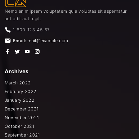
Nemo enim ipsam voluptatem quia voluptas sit aspernatur
aut odit aut fugit.
1-800-123-45-67
Email:
mail@example.com
f
t
y
i
a
w
o
n
c
i
u
s
e
t
t
t
b
t
u
a
Archives
o
e
b
g
o
r
e
r
k
a
March 2022
m
February 2022
January 2022
December 2021
November 2021
October 2021
September 2021