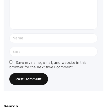
e
n
t
N
a
m
E
e
m
*
a
Save my name, email, and website in this
browser for the next time I comment.
i
l
*
Search