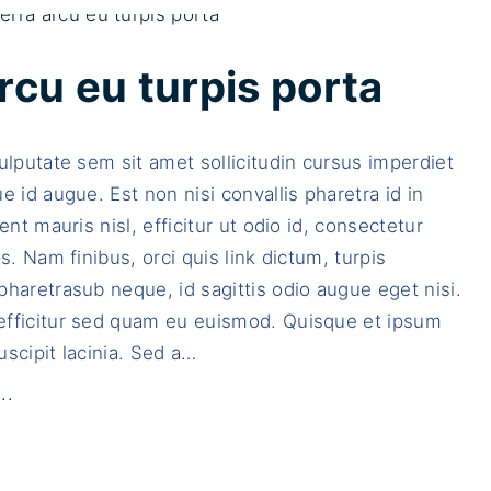
s
d
o
p
d
l
rcu eu turpis porta
a
a
l
c
ulputate sem sit amet sollicitudin cursus imperdiet
e
e
e id augue. Est non nisi convallis pharetra id in
s
r
ent mauris nisl, efficitur ut odio id, consectetur
p
a
is. Nam finibus, orci quis link dictum, turpis
o
t
haretrasub neque, id sagittis odio augue eget nisi.
r
d
fficitur sed quam eu euismod. Quisque et ipsum
t
i
scipit lacinia. Sed a
…
t
a
i
m
"
..
t
e
A
o
u
l
r
p
i