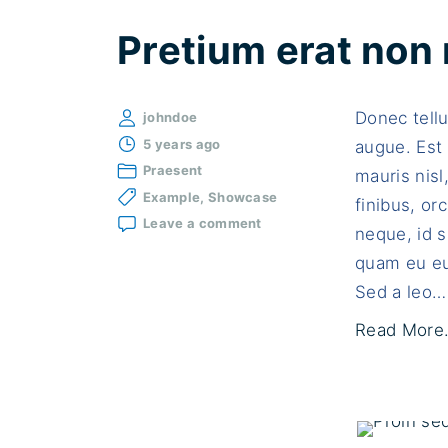
Pretium erat non 
Donec tellu
johndoe
5 years ago
augue. Est 
Praesent
mauris nisl
Example
Showcase
finibus, or
on
Leave a comment
neque, id s
Pretium
erat
quam eu eu
non
Sed a leo
…
nisl
auctor
Read More.
blandit