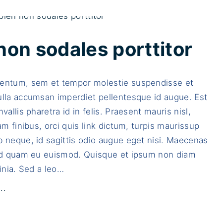
i
s
s
non sodales porttitor
u
s
entum, sem et tempor molestie suspendisse et
c
ulla accumsan imperdiet pellentesque id augue. Est
i
vallis pharetra id in felis. Praesent mauris nisl,
p
Nam finibus, orci quis link dictum, turpis maurissup
i
 neque, id sagittis odio augue eget nisi. Maecenas
t
sed quam eu euismod. Quisque et ipsum non diam
d
inia. Sed a leo
…
i
a
"
..
m
F
a
u