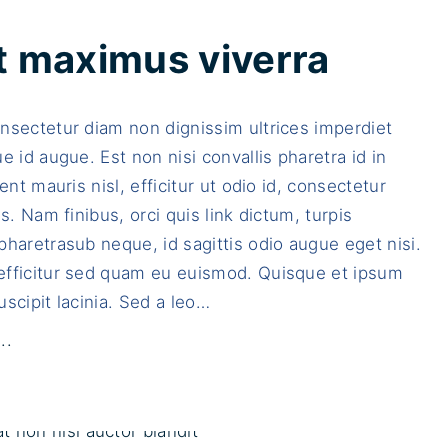
s
e
m
"
u
a
t maximus viverra
t
x
u
i
nsectetur diam non dignissim ultrices imperdiet
r
m
e id augue. Est non nisi convallis pharetra id in
p
u
ent mauris nisl, efficitur ut odio id, consectetur
i
s
is. Nam finibus, orci quis link dictum, turpis
s
e
haretrasub neque, id sagittis odio augue eget nisi.
p
l
fficitur sed quam eu euismod. Quisque et ipsum
o
i
scipit lacinia. Sed a leo
…
r
t
t
e
"
..
a
t
U
"
l
t
a
a