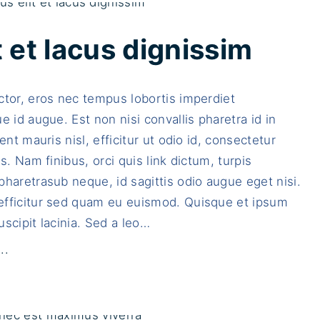
"
l
q
a
u
 et lacus dignissim
c
a
e
m
tor, eros nec tempus lobortis imperdiet
r
v
e id augue. Est non nisi convallis pharetra id in
a
i
ent mauris nisl, efficitur ut odio id, consectetur
t
v
is. Nam finibus, orci quis link dictum, turpis
f
e
haretrasub neque, id sagittis odio augue eget nisi.
a
r
fficitur sed quam eu euismod. Quisque et ipsum
c
r
scipit lacinia. Sed a leo
…
i
a
l
a
"
..
i
r
N
s
c
a
i
u
m