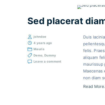
Sed placerat diam 
Duis lacin
johndoe
4 years ago
pellentesqu
Mauris
felis. Praes
Demo
Dummy
aliquam fel
on
Leave a comment
maurissup p
Sed
placerat
Maecenas e
diam
non diam su
eu
placerat
Read More.
facilisis