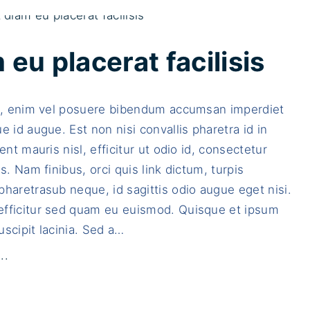
t
s
e
c
l
e
eu placerat facilisis
l
v
u
e
ia, enim vel posuere bibendum accumsan imperdiet
s
l
e id augue. Est non nisi convallis pharetra id in
b
s
ent mauris nisl, efficitur ut odio id, consectetur
i
a
is. Nam finibus, orci quis link dictum, turpis
b
p
haretrasub neque, id sagittis odio augue eget nisi.
e
i
fficitur sed quam eu euismod. Quisque et ipsum
n
e
scipit lacinia. Sed a
…
d
n
u
n
"
..
m
o
S
"
n
e