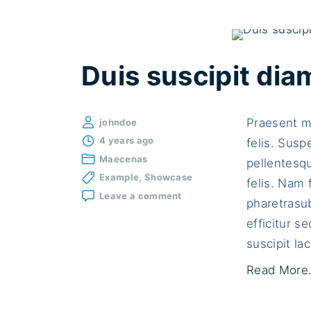
Duis suscipit dia
Praesent ma
johndoe
4 years ago
felis. Susp
Maecenas
pellentesqu
Example
Showcase
felis. Nam 
on
Leave a comment
pharetrasub
Duis
suscipit
efficitur 
diam
suscipit lac
a
tellus
Read More.
bibendum