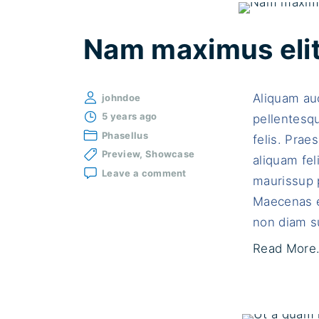
Nam maximus elit
Aliquam auc
johndoe
5 years ago
pellentesqu
Phasellus
felis. Praes
Preview
Showcase
aliquam fel
on
Leave a comment
maurissup p
Nam
maximus
Maecenas e
elit
non diam su
et
lacus
Read More.
dignissim