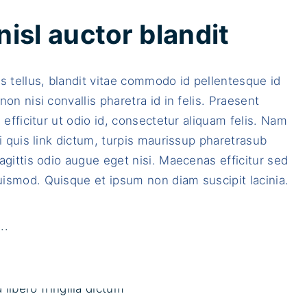
c
q
u
u
nisl auctor blandit
s
a
d
m
s tellus, blandit vitae commodo id pellentesque id
i
n
non nisi convallis pharetra id in felis. Praesent
g
e
, efficitur ut odio id, consectetur aliquam felis. Nam
n
c
ci quis link dictum, turpis maurissup pharetrasub
i
e
agittis odio augue eget nisi. Maecenas efficitur sed
s
s
ismod. Quisque et ipsum non diam suscipit lacinia.
s
t
i
m
m
a
"
..
"
x
P
i
r
m
e
u
t