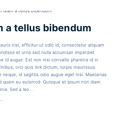
m a tellus bibendum
uris nisl, efficitur ut odio id, consectetur aliquam
endisse et urna sed nulla accumsan imperdiet
e id augue. Est non nisi convallis pharetra id in
finibus, orci quis link dictum, turpis maurissup
 neque, id sagittis odio augue eget nisi. Maecenas
sed quam eu euismod. Quisque et ipsum non diam
inia. Sed a leo
…
"
..
D
u