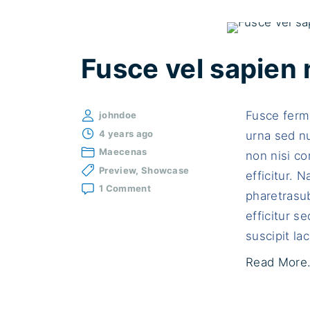
Fusce vel sapien 
Fusce ferm
johndoe
4 years ago
urna sed n
Maecenas
non nisi con
Preview
Showcase
efficitur. 
on
1 Comment
pharetrasub
Fusce
vel
efficitur 
sapien
suscipit lac
non
sodales
Read More.
porttitor