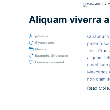
Aliquam viverra a
Curabitur v
johndoe
5 years ago
pellentesqu
Mauris
felis. Praes
Example
Showcase
aliquam fel
on
Leave a comment
maurissup p
Aliquam
viverra
Maecenas e
arcu
non diam su
eu
turpis
Read More.
porta