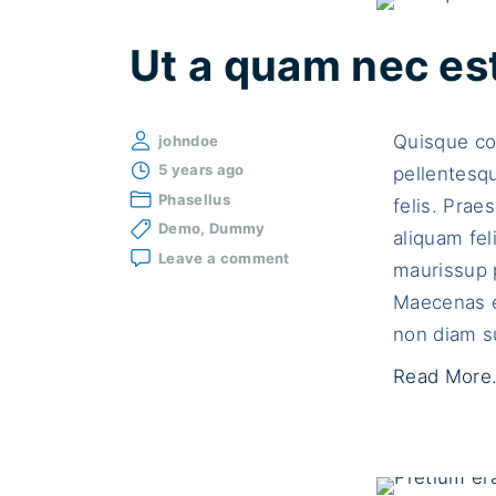
Ut a quam nec es
Quisque co
johndoe
5 years ago
pellentesqu
Phasellus
felis. Praes
Demo
Dummy
aliquam fel
on
Leave a comment
maurissup p
Ut
a
Maecenas e
quam
non diam su
nec
est
Read More.
maximus
viverra