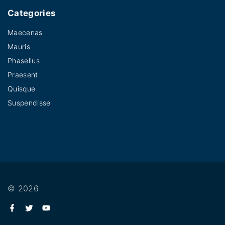
Categories
Maecenas
Mauris
Phasellus
Praesent
Quisque
Suspendisse
©
2026
f
t
y
a
w
o
c
i
u