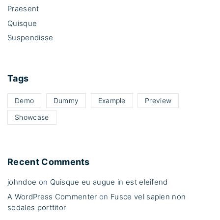
i
Praesent
f
Quisque
e
Suspendisse
n
d
"
Tags
Demo
Dummy
Example
Preview
Showcase
Recent Comments
johndoe
on
Quisque eu augue in est eleifend
A WordPress Commenter
on
Fusce vel sapien non
sodales porttitor