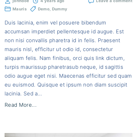
o
johndoe
4 years ago
Leave a comment
S
Mauris
Demo
Dummy
pl
d
Duis lacinia, enim vel posuere bibendum
e
pl
accumsan imperdiet pellentesque id augue. Est
fa
non nisi convallis pharetra id in felis. Praesent
mauris nisl, efficitur ut odio id, consectetur
aliquam felis. Nam finibus, orci quis link dictum,
turpis maurissup pharetrasub neque, id sagittis
odio augue eget nisi. Maecenas efficitur sed quam
eu euismod. Quisque et ipsum non diam suscipit
lacinia. Sed a
…
"
Read More...
S
e
d