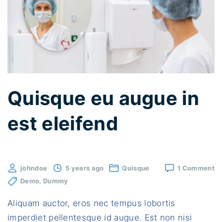
e
d
l
i
b
e
Quisque eu augue in
r
o
est eleifend
f
r
i
o
johndoe
5 years ago
Quisque
1 Comment
n
Qu
Demo
Dummy
g
e
a
i
Aliquam auctor, eros nec tempus lobortis
in
l
es
imperdiet pellentesque id augue. Est non nisi