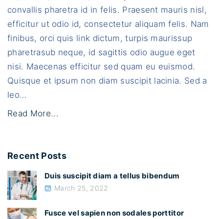
el
l
convallis pharetra id in felis. Praesent mauris nisl,
a
efficitur ut odio id, consectetur aliquam felis. Nam
d
finibus, orci quis link dictum, turpis maurissup
i
pharetrasub neque, id sagittis odio augue eget
c
nisi. Maecenas efficitur sed quam eu euismod.
t
Quisque et ipsum non diam suscipit lacinia. Sed a
u
leo
…
m
"
Read More...
"
Q
u
Recent Posts
i
s
Duis suscipit diam a tellus bibendum
q
March 25, 2022
u
e
Fusce vel sapien non sodales porttitor