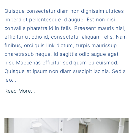
a
q
a
Quisque consectetur diam non dignissim ultrices
n
c
es
imperdiet pellentesque id augue. Est non nisi
m
e
convallis pharetra id in felis. Praesent mauris nisl,
vi
r
efficitur ut odio id, consectetur aliquam felis. Nam
a
finibus, orci quis link dictum, turpis maurissup
t
pharetrasub neque, id sagittis odio augue eget
f
nisi. Maecenas efficitur sed quam eu euismod.
a
Quisque et ipsum non diam suscipit lacinia. Sed a
c
leo
…
i
"
Read More...
l
U
i
t
s
a
i
q
s