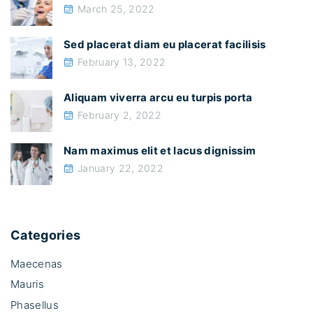
March 25, 2022
e
u
Sed placerat diam eu placerat facilisis
a
February 13, 2022
u
g
Aliquam viverra arcu eu turpis porta
u
February 2, 2022
e
Nam maximus elit et lacus dignissim
i
January 22, 2022
n
e
s
t
Categories
e
Maecenas
l
Mauris
e
Phasellus