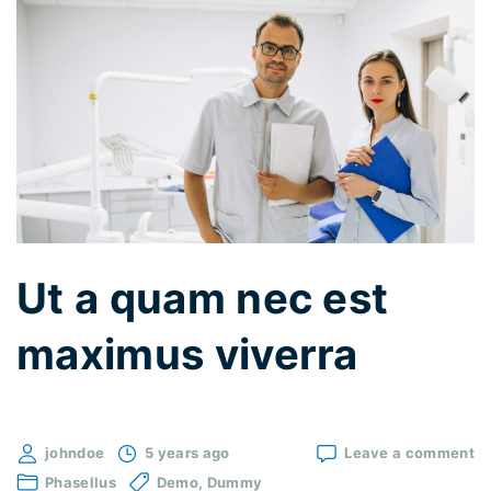
p
l
a
c
e
r
a
t
d
Ut a quam nec est
i
a
maximus viverra
m
e
u
o
johndoe
5 years ago
Leave a comment
p
Ut
Phasellus
Demo
Dummy
l