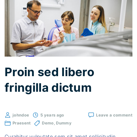
u
"
a
m
n
e
c
e
s
Proin sed libero
t
m
fringilla dictum
a
x
i
o
johndoe
5 years ago
Leave a comment
m
Pr
Praesent
Demo
Dummy
u
se
li
s
Curabitur vulputate sem sit amet sollicitudin