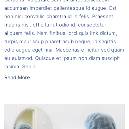
fr
v
di
accumsan imperdiet pellentesque id augue. Est
i
non nisi convallis pharetra id in felis. Praesent
v
mauris nisl, efficitur ut odio id, consectetur
e
aliquam felis. Nam finibus, orci quis link dictum,
r
turpis maurissup pharetrasub neque, id sagittis
r
odio augue eget nisi. Maecenas efficitur sed quam
a
eu euismod. Quisque et ipsum non diam suscipit
"
lacinia. Sed a
…
"
Read More...
P
r
o
i
n
s