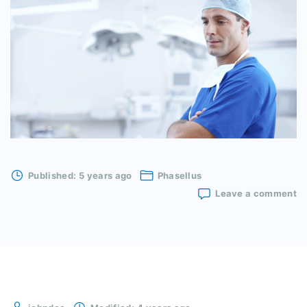
Published:
5 years ago
Phasellus
o
Leave a comment
N
ut
e
n
es
pe