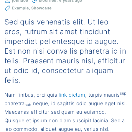
johndoe
Modified:
4 years ago
Example
Showcase
Sed quis venenatis elit. Ut leo
eros, rutrum sit amet tincidunt
imperdiet pellentesque id augue.
Est non nisi convallis pharetra id in
felis. Praesent mauris nisl, efficitur
ut odio id, consectetur aliquam
felis.
sup
Nam finibus, orci quis
link dictum
, turpis mauris
pharetra
neque, id sagittis odio augue eget nisi.
sub
Maecenas efficitur sed quam eu euismod.
Quisque et ipsum non diam suscipit lacinia. Sed a
leo commodo, aliquet augue eu, varius nisi.