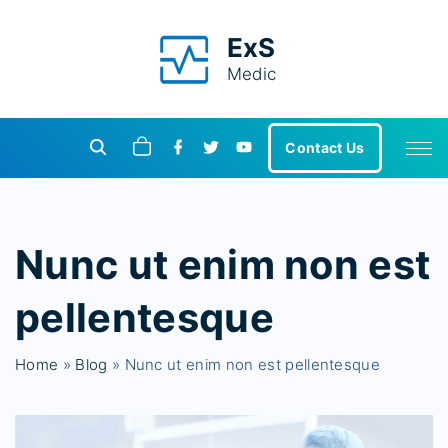
S
k
ExS
i
Medic
p
t
f
t
y
o
Contact Us
a
w
o
c
c
i
u
e
t
t
o
b
t
u
o
e
b
n
o
r
e
Nunc ut enim non est
k
t
e
pellentesque
n
t
Home
»
Blog
»
Nunc ut enim non est pellentesque