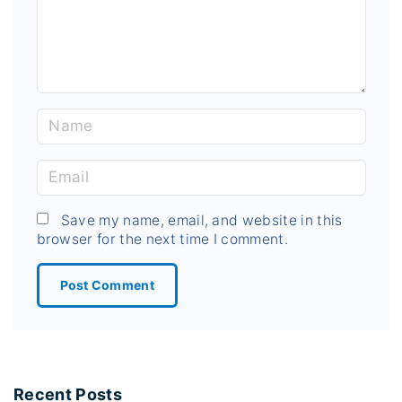
n
t
N
a
m
E
e
m
*
a
Save my name, email, and website in this
browser for the next time I comment.
i
l
*
Recent Posts