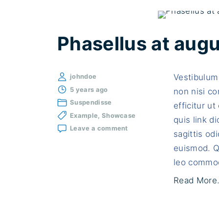
Phasellus at augu
Vestibulum
johndoe
5 years ago
non nisi con
Suspendisse
efficitur u
Example
Showcase
quis link d
on
Leave a comment
sagittis od
Phasellus
at
euismod. Qu
augue
leo commo
nec
tellus
Read More.
imperdiet