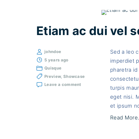
Etiam ac dui vel
Sed a leo 
johndoe
5 years ago
imperdiet p
Quisque
pharetra id 
Preview
Showcase
consectetur
on
Leave a comment
turpis maur
Etiam
ac
eget nisi.
dui
et ipsum no
vel
sem
Read More.
finibus
commodo