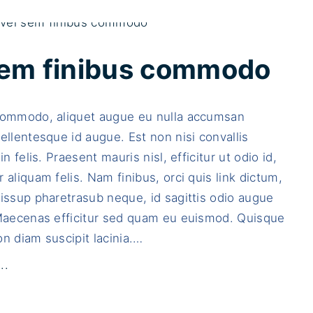
i
s
q
 sem finibus commodo
u
e
commodo, aliquet augue eu nulla accumsan
e
ellentesque id augue. Est non nisi convallis
u
in felis. Praesent mauris nisl, efficitur ut odio id,
a
 aliquam felis. Nam finibus, orci quis link dictum,
u
issup pharetrasub neque, id sagittis odio augue
g
 Maecenas efficitur sed quam eu euismod. Quisque
u
n diam suscipit lacinia.
…
e
i
"
..
n
E
e
t