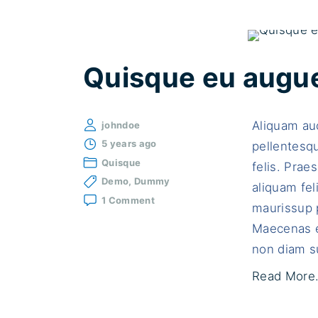
Quisque eu augue 
Aliquam auc
johndoe
5 years ago
pellentesqu
Quisque
felis. Praes
Demo
Dummy
aliquam fel
on
1 Comment
maurissup p
Quisque
eu
Maecenas e
augue
non diam su
in
est
Read More.
eleifend