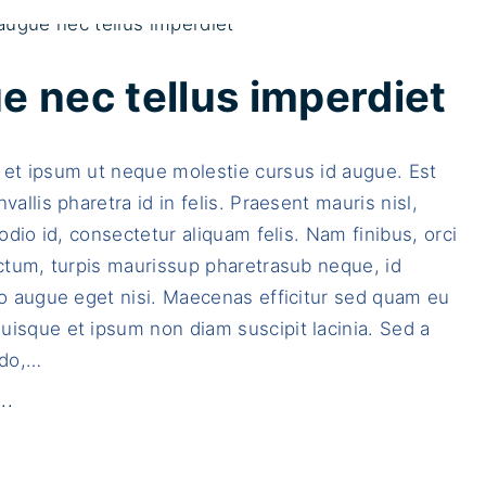
s
i
t
a
e
m
e nec tellus imperdiet
l
a
e
c
 et ipsum ut neque molestie cursus id augue. Est
i
d
vallis pharetra id in felis. Praesent mauris nisl,
f
u
t odio id, consectetur aliquam felis. Nam finibus, orci
e
i
ictum, turpis maurissup pharetrasub neque, id
n
v
io augue eget nisi. Maecenas efficitur sed quam eu
d
e
isque et ipsum non diam suscipit lacinia. Sed a
"
l
do,
…
s
e
"
..
m
P
f
h