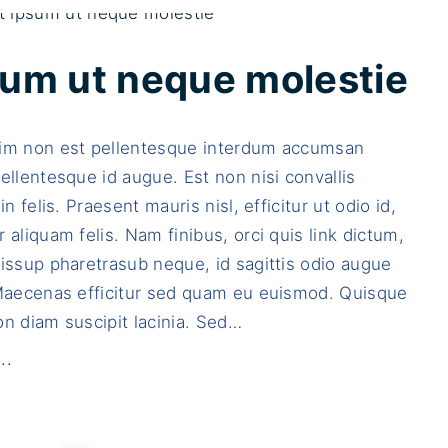
i
a
n
s
i
e
sum ut neque molestie
b
l
u
l
im non est pellentesque interdum accumsan
s
u
ellentesque id augue. Est non nisi convallis
c
s
in felis. Praesent mauris nisl, efficitur ut odio id,
o
a
 aliquam felis. Nam finibus, orci quis link dictum,
m
t
issup pharetrasub neque, id sagittis odio augue
m
a
 Maecenas efficitur sed quam eu euismod. Quisque
o
u
n diam suscipit lacinia. Sed
…
d
g
o
u
"
..
"
e
V
n
e
e
s