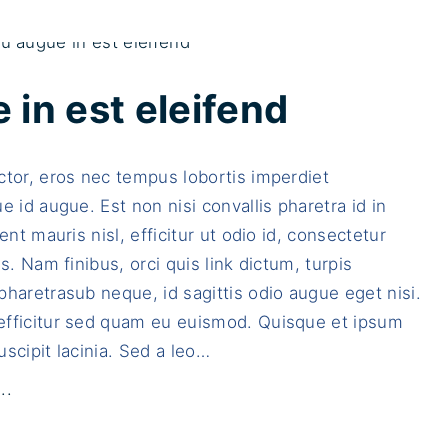
in est eleifend
tor, eros nec tempus lobortis imperdiet
e id augue. Est non nisi convallis pharetra id in
ent mauris nisl, efficitur ut odio id, consectetur
is. Nam finibus, orci quis link dictum, turpis
haretrasub neque, id sagittis odio augue eget nisi.
fficitur sed quam eu euismod. Quisque et ipsum
scipit lacinia. Sed a leo
…
"
..
Q
u