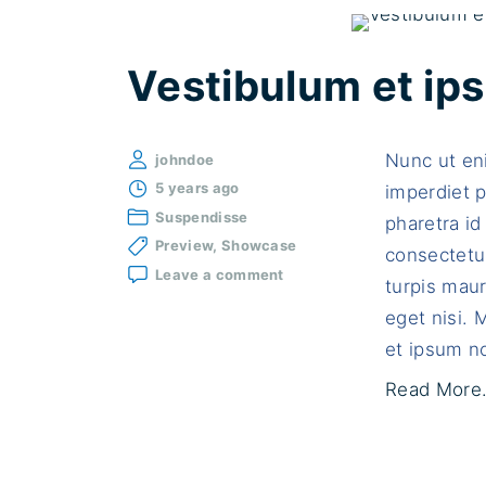
Vestibulum et ip
Nunc ut en
johndoe
5 years ago
imperdiet p
Suspendisse
pharetra id 
Preview
Showcase
consectetur
on
Leave a comment
turpis maur
Vestibulum
et
eget nisi.
ipsum
et ipsum no
ut
neque
Read More.
molestie