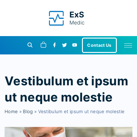
S
k
ExS
i
Medic
p
t
f
t
y
o
Contact Us
a
w
o
c
c
i
u
e
t
t
o
b
t
u
o
e
b
n
o
r
e
Vestibulum et ipsum
k
t
e
ut neque molestie
n
t
Home
»
Blog
»
Vestibulum et ipsum ut neque molestie