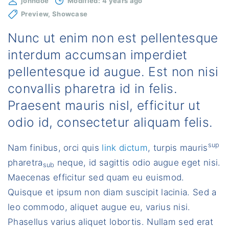
johndoe
Modified:
4 years ago
Preview
Showcase
Nunc ut enim non est pellentesque
interdum accumsan imperdiet
pellentesque id augue. Est non nisi
convallis pharetra id in felis.
Praesent mauris nisl, efficitur ut
odio id, consectetur aliquam felis.
sup
Nam finibus, orci quis
link dictum
, turpis mauris
pharetra
neque, id sagittis odio augue eget nisi.
sub
Maecenas efficitur sed quam eu euismod.
Quisque et ipsum non diam suscipit lacinia. Sed a
leo commodo, aliquet augue eu, varius nisi.
Phasellus varius aliquet lobortis. Nullam sed erat