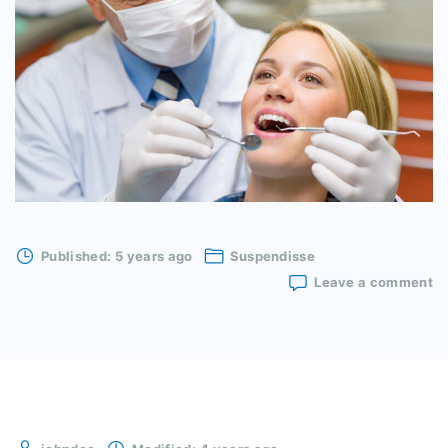
Published:
5 years ago
Suspendisse
o
Leave a comment
Ve
et
i
ut
n
mo