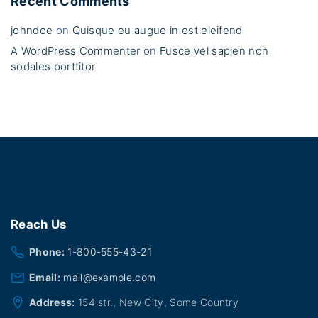
Recent Comments
johndoe
on
Quisque eu augue in est eleifend
A WordPress Commenter
on
Fusce vel sapien non
sodales porttitor
Reach
Us
Phone:
1-800-555-43-21
Email:
mail@example.com
Address:
154 str., New City, Some Country