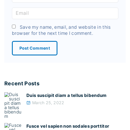
a
m
E
e
m
*
a
Save my name, email, and website in this
browser for the next time I comment.
i
l
*
Recent Posts
Duis suscipit diam a tellus bibendum
March 25, 2022
Fusce vel sapien non sodales porttitor