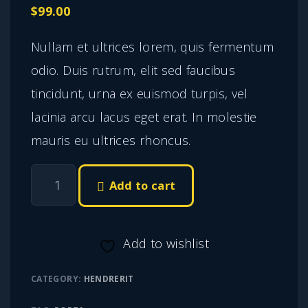
$
99.00
Nullam et ultrices lorem, quis fermentum
odio. Duis rutrum, elit sed faucibus
tincidunt, urna ex euismod turpis, vel
lacinia arcu lacus eget erat. In molestie
mauris eu ultrices rhoncus.
P
Add to cart
l
a
Add to wishlist
c
e
CATEGORY:
HENDRERIT
r