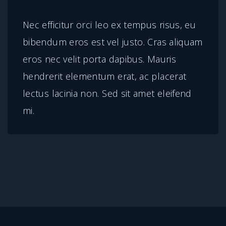
a
q
Nec efficitur orci leo ex tempus risus, eu
u
bibendum eros est vel justo. Cras aliquam
a
eros nec velit porta dapibus. Mauris
n
hendrerit elementum erat, ac placerat
t
lectus lacinia non. Sed sit amet eleifend
i
mi.
t
y