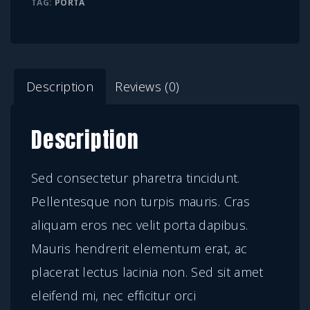
TAG:
PORTA
a
t
a
u
Description
Reviews (0)
g
u
Description
e
g
Sed consectetur pharetra tincidunt.
r
Pellentesque non turpis mauris. Cras
a
aliquam eros nec velit porta dapibus.
v
Mauris hendrerit elementum erat, ac
i
placerat lectus lacinia non. Sed sit amet
d
eleifend mi, nec efficitur orci