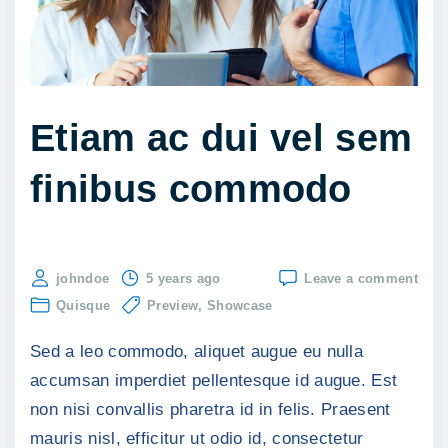
l
i
g
u
l
Etiam ac dui vel sem
a
finibus commodo
p
h
a
r
on
johndoe
5 years ago
Leave a comment
e
Etia
Quisque
Preview
Showcase
ac
t
dui
Sed a leo commodo, aliquet augue eu nulla
vel
r
sem
accumsan imperdiet pellentesque id augue. Est
a
fini
non nisi convallis pharetra id in felis. Praesent
com
u
mauris nisl, efficitur ut odio id, consectetur
l