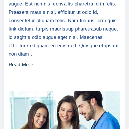
augue. Est non nisi convallis pharetra id in felis.
d
Praesent mauris nisl, efficitur ut odio id,
i
consectetur aliquam felis. Nam finibus, orci quis
g
link dictum, turpis maurissup pharetrasub neque,
n
id sagittis odio augue eget nisi. Maecenas
i
efficitur sed quam eu euismod. Quisque et ipsum
s
non diam
…
s
i
"
Read More...
m
V
"
e
l
i
t
u
t