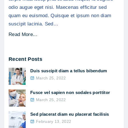
o
odio augue eget nisi. Maecenas efficitur sed
m
quam eu euismod. Quisque et ipsum non diam
m
suscipit lacinia. Sed
…
o
d
"
Read More...
o
V
"
e
Recent Posts
s
t
Duis suscipit diam a tellus bibendum
i
March 25, 2022
b
u
Fusce vel sapien non sodales porttitor
March 25, 2022
l
u
Sed placerat diam eu placerat facilisis
m
February 13, 2022
e