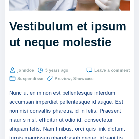
i
v
e
Vestibulum et ipsum
l
ut neque molestie
s
e
m
f
on
johndoe
5 years ago
Leave a comment
i
Vest
Suspendisse
Preview
Showcase
et
n
ips
Nunc ut enim non est pellentesque interdum
ut
i
neq
accumsan imperdiet pellentesque id augue. Est
b
mole
non nisi convallis pharetra id in felis. Praesent
u
mauris nisl, efficitur ut odio id, consectetur
s
aliquam felis. Nam finibus, orci quis link dictum,
c
turpis maurissup pharetrasub neque, id sagittis