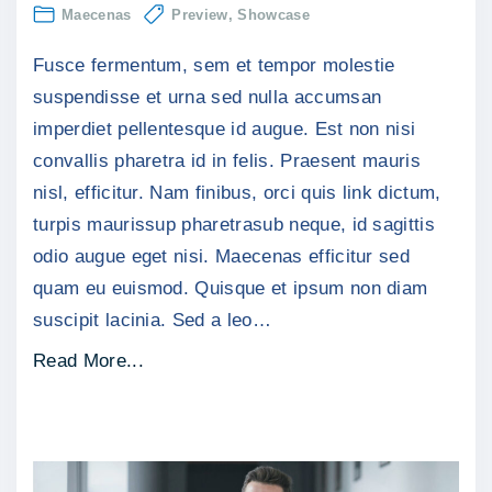
Fusc
Maecenas
Preview
Showcase
vel
sapi
Fusce fermentum, sem et tempor molestie
non
soda
suspendisse et urna sed nulla accumsan
portt
imperdiet pellentesque id augue. Est non nisi
convallis pharetra id in felis. Praesent mauris
nisl, efficitur. Nam finibus, orci quis link dictum,
turpis maurissup pharetrasub neque, id sagittis
odio augue eget nisi. Maecenas efficitur sed
quam eu euismod. Quisque et ipsum non diam
suscipit lacinia. Sed a leo
…
"
Read More...
F
u
s
c