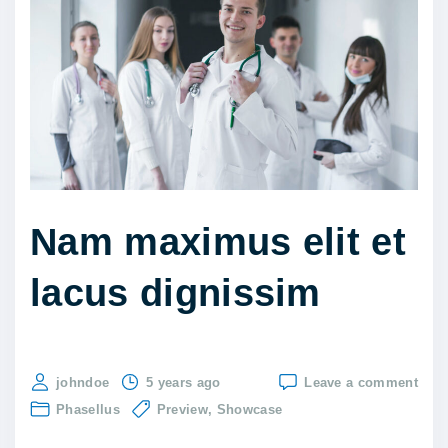
e
v
e
l
s
a
p
i
Nam maximus elit et
e
lacus dignissim
n
n
o
n
on
johndoe
5 years ago
Leave a comment
s
Nam
Phasellus
Preview
Showcase
max
o
elit