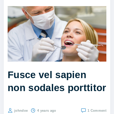
Fusce vel sapien
non sodales porttitor
on
johndoe
4 years ago
1 Comment