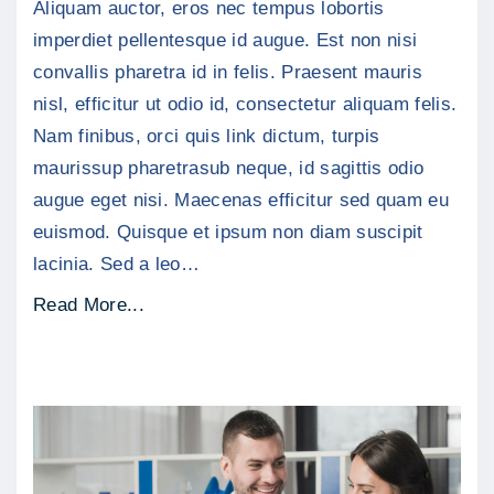
Aliquam auctor, eros nec tempus lobortis
et
d
lacu
imperdiet pellentesque id augue. Est non nisi
a
dign
convallis pharetra id in felis. Praesent mauris
l
nisl, efficitur ut odio id, consectetur aliquam felis.
e
Nam finibus, orci quis link dictum, turpis
s
maurissup pharetrasub neque, id sagittis odio
p
augue eget nisi. Maecenas efficitur sed quam eu
o
euismod. Quisque et ipsum non diam suscipit
r
lacinia. Sed a leo
…
t
t
"
Read More...
i
N
t
a
o
m
r
m
"
a