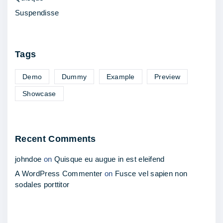
l
Suspendisse
e
s
t
Tags
i
e
Demo
Dummy
Example
Preview
"
Showcase
Recent Comments
johndoe
on
Quisque eu augue in est eleifend
A WordPress Commenter
on
Fusce vel sapien non
sodales porttitor