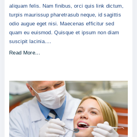
aliquam felis. Nam finibus, orci quis link dictum,
l
turpis maurissup pharetrasub neque, id sagittis
a
odio augue eget nisi. Maecenas efficitur sed
m
quam eu euismod. Quisque et ipsum non diam
c
suscipit lacinia.
…
o
r
"
Read More...
p
E
e
t
r
i
"
a
m
a
c
d
u