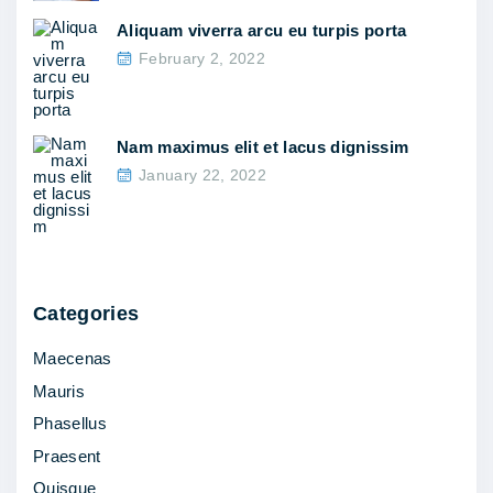
t
Aliquam viverra arcu eu turpis porta
i
February 2, 2022
p
s
Nam maximus elit et lacus dignissim
u
January 22, 2022
m
u
t
n
e
Categories
q
Maecenas
u
Mauris
e
Phasellus
m
Praesent
o
Quisque