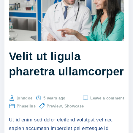
x
i
m
u
s
e
l
Velit ut ligula
i
pharetra ullamcorper
t
e
t
l
on
johndoe
5 years ago
Leave a comment
a
Velit
Phasellus
Preview
Showcase
ut
c
ligul
Ut id enim sed dolor eleifend volutpat vel nec
phar
u
ulla
sapien accumsan imperdiet pellentesque id
s