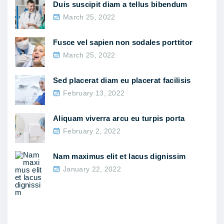
Duis suscipit diam a tellus bibendum
u
March 25, 2022
t
e
Fusce vel sapien non sodales porttitor
March 25, 2022
n
i
Sed placerat diam eu placerat facilisis
m
February 13, 2022
n
o
Aliquam viverra arcu eu turpis porta
n
February 2, 2022
e
Nam maximus elit et lacus dignissim
s
January 22, 2022
t
p
e
l