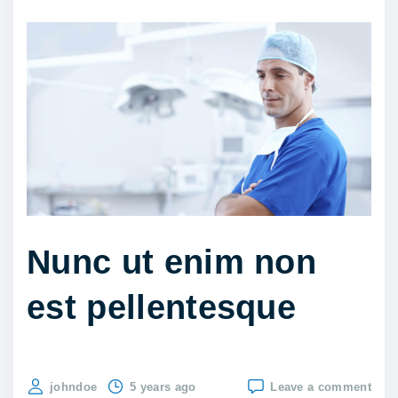
l
i
t
u
t
l
i
g
u
l
Nunc ut enim non
a
est pellentesque
p
h
a
r
on
johndoe
5 years ago
Leave a comment