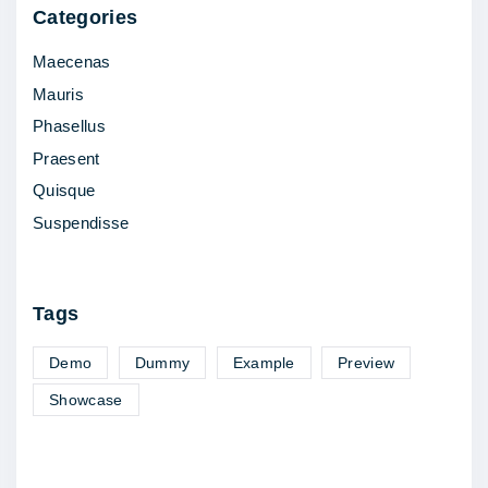
l
Categories
e
Maecenas
n
Mauris
t
Phasellus
e
Praesent
s
Quisque
q
Suspendisse
u
e
"
Tags
Demo
Dummy
Example
Preview
Showcase