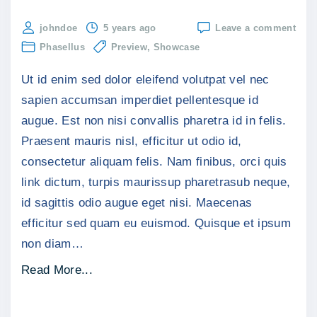
on
johndoe
5 years ago
Leave a comment
Velit
Phasellus
Preview
Showcase
ut
ligul
Ut id enim sed dolor eleifend volutpat vel nec
phar
ulla
sapien accumsan imperdiet pellentesque id
augue. Est non nisi convallis pharetra id in felis.
Praesent mauris nisl, efficitur ut odio id,
consectetur aliquam felis. Nam finibus, orci quis
link dictum, turpis maurissup pharetrasub neque,
id sagittis odio augue eget nisi. Maecenas
efficitur sed quam eu euismod. Quisque et ipsum
non diam
…
"
Read More...
V
e