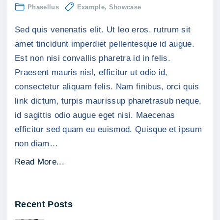
e
Nun
Phasellus
Example
Showcase
ut
t
eni
Sed quis venenatis elit. Ut leo eros, rutrum sit
non
r
est
amet tincidunt imperdiet pellentesque id augue.
a
pell
Est non nisi convallis pharetra id in felis.
u
Praesent mauris nisl, efficitur ut odio id,
l
consectetur aliquam felis. Nam finibus, orci quis
l
link dictum, turpis maurissup pharetrasub neque,
a
id sagittis odio augue eget nisi. Maecenas
m
efficitur sed quam eu euismod. Quisque et ipsum
c
non diam
…
o
r
"
Read More...
p
N
e
u
r
Recent Posts
n
"
c