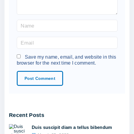
N
a
m
E
e
m
*
a
Save my name, email, and website in this
browser for the next time I comment.
i
l
*
Recent Posts
Duis suscipit diam a tellus bibendum