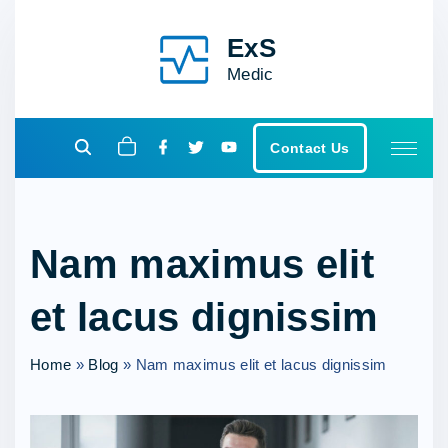
S
k
ExS
i
Medic
p
t
f
t
y
o
Contact Us
a
w
o
c
c
i
u
e
t
t
o
b
t
u
o
e
b
n
o
r
e
k
Nam maximus elit
t
e
et lacus dignissim
n
t
Home
»
Blog
»
Nam maximus elit et lacus dignissim