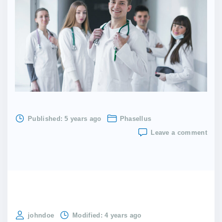
Published:
5 years ago
Phasellus
on
Leave a comment
Nam
max
elit
et
lacu
dign
johndoe
Modified:
4 years ago