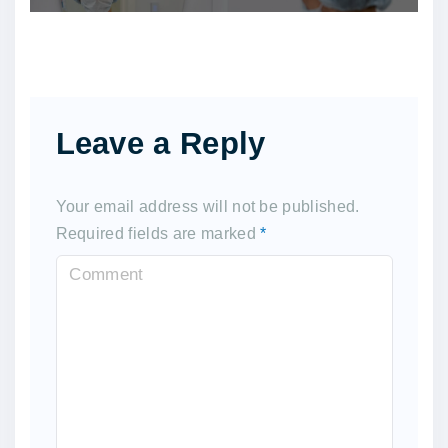
Leave a Reply
Your email address will not be published.
Required fields are marked
*
C
o
m
m
e
n
t