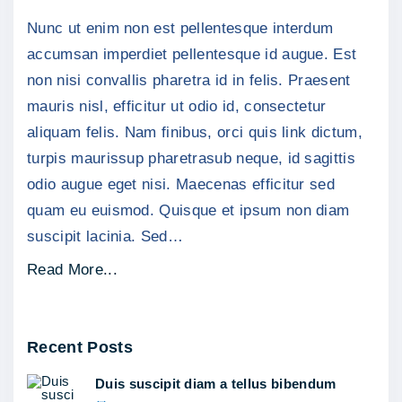
c
ips
Nunc ut enim non est pellentesque interdum
ut
t
neq
accumsan imperdiet pellentesque id augue. Est
e
mole
non nisi convallis pharetra id in felis. Praesent
l
mauris nisl, efficitur ut odio id, consectetur
l
aliquam felis. Nam finibus, orci quis link dictum,
u
turpis maurissup pharetrasub neque, id sagittis
s
odio augue eget nisi. Maecenas efficitur sed
i
quam eu euismod. Quisque et ipsum non diam
m
suscipit lacinia. Sed
…
p
e
"
Read More...
r
V
d
e
i
Recent Posts
s
e
t
Duis suscipit diam a tellus bibendum
t
i