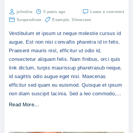
on
johndoe
5 years ago
Leave a comment
Phas
Suspendisse
Example
Showcase
at
aug
Vestibulum et ipsum ut neque molestie cursus id
nec
tellu
augue. Est non nisi convallis pharetra id in felis.
impe
Praesent mauris nisl, efficitur ut odio id,
consectetur aliquam felis. Nam finibus, orci quis
link dictum, turpis maurissup pharetrasub neque,
id sagittis odio augue eget nisi. Maecenas
efficitur sed quam eu euismod. Quisque et ipsum
non diam suscipit lacinia. Sed a leo commodo,
…
"
Read More...
P
h
a