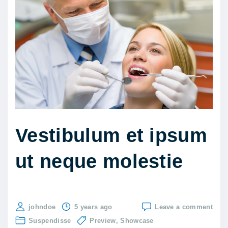
s
e
l
l
u
s
a
t
a
Vestibulum et ipsum
u
ut neque molestie
g
u
e
n
on
johndoe
5 years ago
Leave a comment
e
Vest
Suspendisse
Preview
Showcase
et