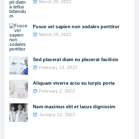
March 25, 2022
"
b
u
l
Fusce vel sapien non sodales porttitor
March 25, 2022
u
m
e
Sed placerat diam eu placerat facilisis
t
February 13, 2022
i
p
Aliquam viverra arcu eu turpis porta
s
February 2, 2022
u
Nam maximus elit et lacus dignissim
m
January 22, 2022
u
t
n