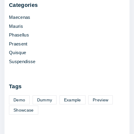
e
Categories
q
Maecenas
u
Mauris
e
Phasellus
m
Praesent
o
Quisque
l
Suspendisse
e
s
t
Tags
i
e
Demo
Dummy
Example
Preview
"
Showcase