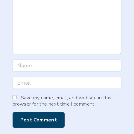
m
e
n
t
N
a
m
E
e
m
*
a
Save my name, email, and website in this
browser for the next time I comment.
i
l
*