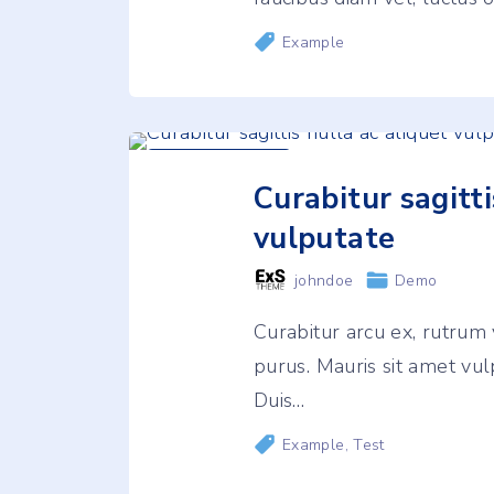
Example
July
17
,
2024
Curabitur sagitti
vulputate
johndoe
Demo
Curabitur arcu ex, rutrum 
purus. Mauris sit amet vulp
Duis
…
Example
Test