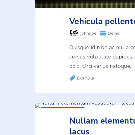
Vehicula pellen
johndoe
Demo
Quisque id nibh ac nulla 
cursus vulputate dapibus. 
odio. Orci varius natoque
…
Example
March
26
,
2024
Nullam element
lacus