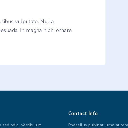
ucibus vulputate. Nulla
alesuada. In magna nibh, ornare
Contact
Info
us sed odio. Vestibulum
Phasellus pulvinar, urna at orn