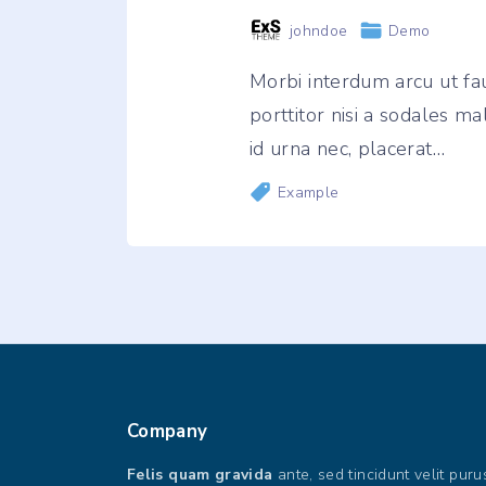
johndoe
Demo
Morbi interdum arcu ut fa
porttitor nisi a sodales m
id urna nec, placerat
…
Example
Company
Felis quam gravida
ante, sed tincidunt velit pur