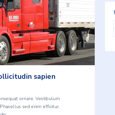
llicitudin sapien
consequat ornare. Vestibulum
Phasellus sed enim efficitur,
dio.
…