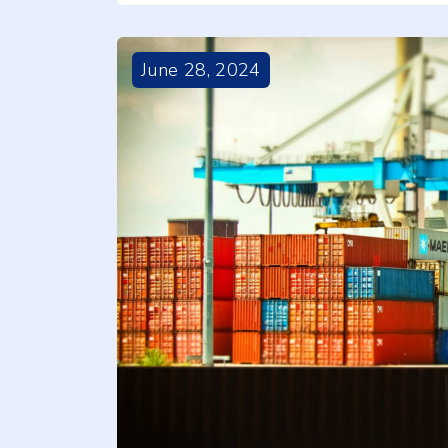
June
28
,
2024