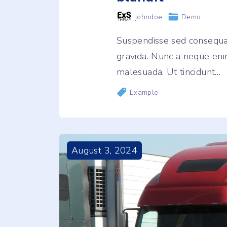
johndoe
Demo
Suspendisse sed consequa
gravida. Nunc a neque eni
malesuada. Ut tincidunt
…
Example
August
3
,
2024