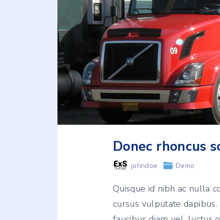
Donec rhoncus so
johndoe
Demo
Quisque id nibh ac nulla 
cursus vulputate dapibus. 
faucibus diam vel, luctus o