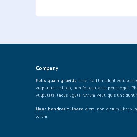
Company
Felis quam gravida
ante, sed tincidunt velit pur
vulputate nisl leo, non feugiat ante porta eget. P
vulputate, lacus ligula rutrum velit, quis tincidunt 
Nunc hendrerit libero
diam, non dictum libero ia
lorem.