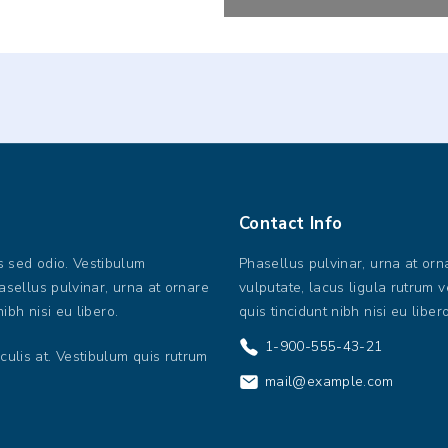
Contact
Info
us sed odio. Vestibulum
Phasellus pulvinar, urna at orn
hasellus pulvinar, urna at ornare
vulputate, lacus ligula rutrum ve
nibh nisi eu libero.
quis tincidunt nibh nisi eu libero
1-900-555-43-21
culis at. Vestibulum quis rutrum
mail@example.com