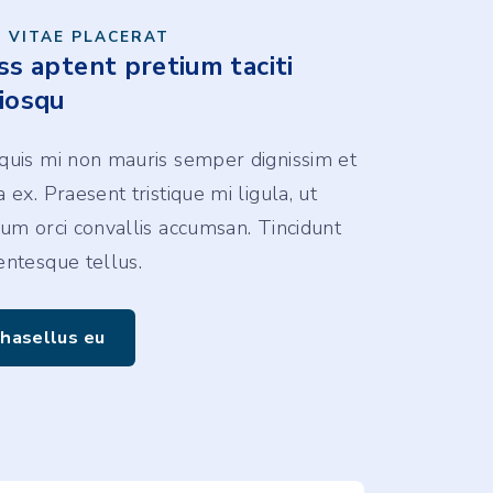
S VITAE PLACERAT
ss aptent pretium taciti
iosqu
quis mi non mauris semper dignissim et
 ex. Praesent tristique mi ligula, ut
ium orci convallis accumsan. Tincidunt
entesque tellus.
hasellus eu