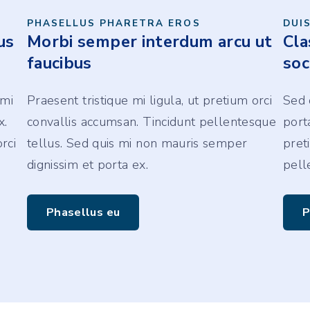
PHASELLUS PHARETRA EROS
DUI
us
Morbi semper interdum arcu ut
Cla
faucibus
soc
 mi
Praesent tristique mi ligula, ut pretium orci
Sed 
x.
convallis accumsan. Tincidunt pellentesque
porta
rci
tellus. Sed quis mi non mauris semper
pret
dignissim et porta ex.
pell
Phasellus eu
P