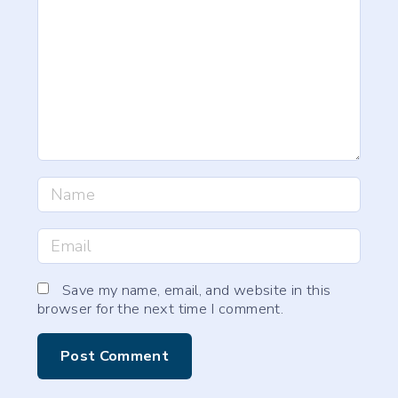
m
e
n
t
N
a
m
E
e
m
*
a
Save my name, email, and website in this
browser for the next time I comment.
i
l
*