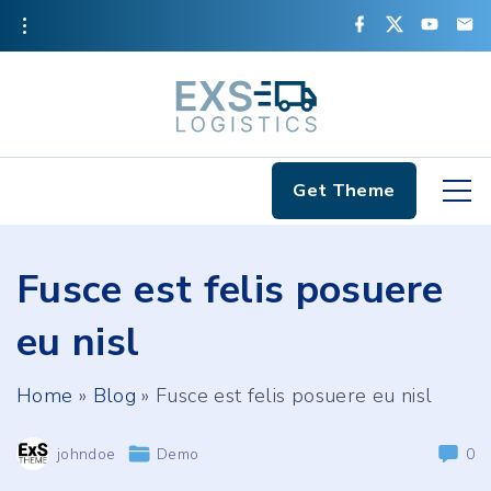
S
f
x
y
e
a
o
m
k
c
u
a
e
t
i
i
b
u
l
o
b
o
e
p
k
t
o
Get Theme
c
o
Fusce est felis posuere
n
t
eu nisl
e
n
Home
»
Blog
»
Fusce est felis posuere eu nisl
t
johndoe
Demo
0