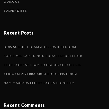
u
a
QUISQUE
t
SUSPENDISSE
s
i
o
p
Recent Posts
n
a
DUIS SUSCIPIT DIAM A TELLUS BIBENDUM
g
FUSCE VEL SAPIEN NON SODALES PORTTITOR
e
SED PLACERAT DIAM EU PLACERAT FACILISIS
ALIQUAM VIVERRA ARCU EU TURPIS PORTA
NAM MAXIMUS ELIT ET LACUS DIGNISSIM
Recent Comments