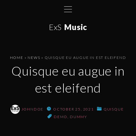
S
k
i
ExS
Music
p
t
o
c
HOME
»
NEWS
»
QUISQUE EU AUGUE IN EST ELEIFEND
o
Quisque eu augue in
n
t
est eleifend
e
n
t
JOHNDOE
OCTOBER 25, 2021
QUISQUE
DEMO
DUMMY