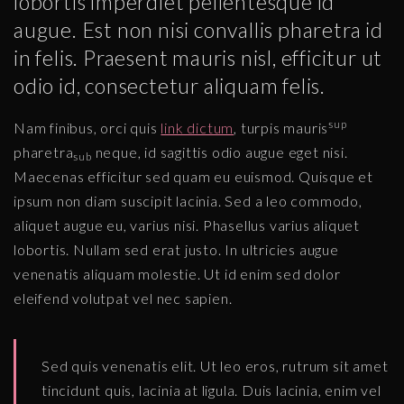
lobortis imperdiet pellentesque id
augue. Est non nisi convallis pharetra id
in felis. Praesent mauris nisl, efficitur ut
odio id, consectetur aliquam felis.
sup
Nam finibus, orci quis
link dictum
, turpis mauris
pharetra
neque, id sagittis odio augue eget nisi.
sub
Maecenas efficitur sed quam eu euismod. Quisque et
ipsum non diam suscipit lacinia. Sed a leo commodo,
aliquet augue eu, varius nisi. Phasellus varius aliquet
lobortis. Nullam sed erat justo. In ultricies augue
venenatis aliquam molestie. Ut id enim sed dolor
eleifend volutpat vel nec sapien.
Sed quis venenatis elit. Ut leo eros, rutrum sit amet
tincidunt quis, lacinia at ligula. Duis lacinia, enim vel