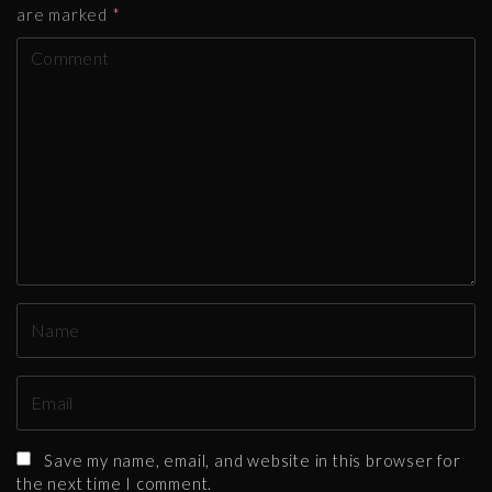
are marked
*
C
o
m
m
e
n
t
N
a
m
E
e
m
*
a
Save my name, email, and website in this browser for
i
the next time I comment.