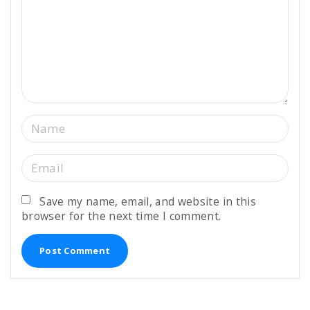
e
n
t
N
a
m
E
e
m
*
a
Save my name, email, and website in this
browser for the next time I comment.
i
l
*