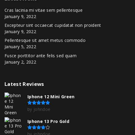
Cras lacinia mi vitae sem pellentesque
January 9, 2022
Excepteur sint occaecat cupidatat non proident
January 9, 2022
Pellentesque sit amet metus commodo
January 5, 2022
Fusce porttitor ante felis sed quam
January 2, 2022
Latest
Reviews
Iphone 12 Mini Green
by johndoe
Rated
5
out of 5
Iphone 13 Pro Gold
by johndoe
Rated
4
out of 5