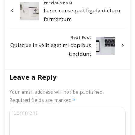
Previous Post
Fusce consequat ligula dictum
fermentum
Next Post
Quisque in velit eget mi dapibus
tincidunt
Leave a Reply
Your email address will not be published.
Required fields are marked
*
C
o
m
m