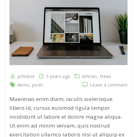
johndoe
5 years ago
Articles
News
on
demo
posts
Leave a comment
Duis
dia
Maecenas enim diam, iaculis scelerisque
nibh
libero id, cursus euismod ligula tempor
max
incididunt ut labore et dolore magna aliqua.
quis
eni
Ut enim ad minim veniam, quis nostrud
sit
exercitation ullamco laboris nisi ut aliquip ex
fring