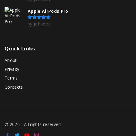
Apple AirPods Pro
by johndoe
Rated
5
out of 5
Quick
Links
About
Privacy
Terms
Contacts
©
2026
- All rights reserved
f
t
y
i