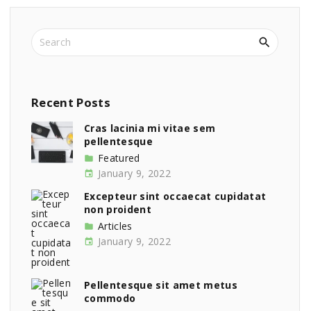
S
e
a
r
c
Recent
Posts
h
f
Cras lacinia mi vitae sem
pellentesque
o
r
Featured
:
January 9, 2022
Excepteur sint occaecat cupidatat
non proident
Articles
January 9, 2022
Pellentesque sit amet metus
commodo