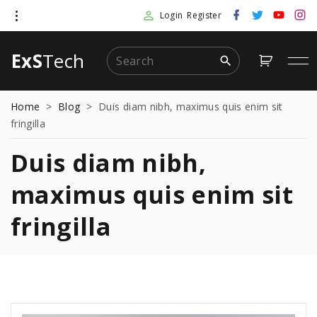
S
f
t
y
i
Login
Register
a
w
o
n
k
c
i
u
s
e
t
t
t
b
t
u
a
i
S
ExS
Tech
o
e
b
g
o
r
e
r
p
e
k
a
m
a
t
Home
>
Blog
>
Duis diam nibh, maximus quis enim sit
r
o
fringilla
c
c
h
o
Duis diam nibh,
f
n
o
maximus quis enim sit
t
r
e
:
fringilla
n
t