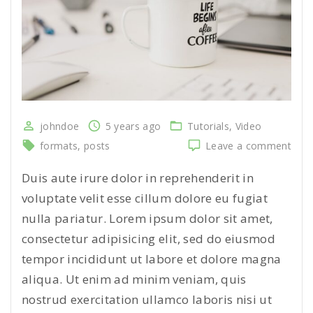
johndoe
5 years ago
Tutorials
Video
on
formats
posts
Leave a comment
Fusc
cons
Duis aute irure dolor in reprehenderit in
ligul
voluptate velit esse cillum dolore eu fugiat
dict
nulla pariatur. Lorem ipsum dolor sit amet,
fer
consectetur adipisicing elit, sed do eiusmod
tempor incididunt ut labore et dolore magna
aliqua. Ut enim ad minim veniam, quis
nostrud exercitation ullamco laboris nisi ut