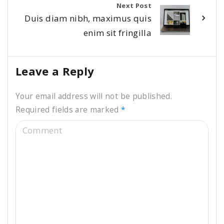
Next Post
Duis diam nibh, maximus quis
enim sit fringilla
Leave a Reply
Your email address will not be published.
Required fields are marked
*
C
o
m
m
e
n
t