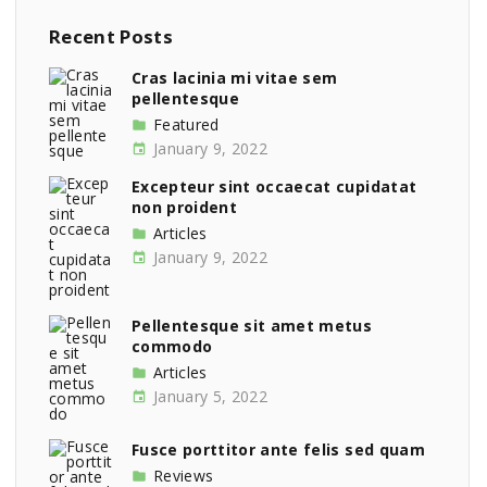
r
c
Recent
Posts
h
f
Cras lacinia mi vitae sem
pellentesque
o
r
Featured
:
January 9, 2022
Excepteur sint occaecat cupidatat
non proident
Articles
January 9, 2022
Pellentesque sit amet metus
commodo
Articles
January 5, 2022
Fusce porttitor ante felis sed quam
Reviews