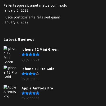
Pellentesque sit amet metus commodo
January 5, 2022
Fusce porttitor ante felis sed quam
January 2, 2022
Latest
Reviews
Iphone 12 Mini Green
by johndoe
Rated
5
out of 5
Iphone 13 Pro Gold
by johndoe
Rated
4
out of 5
Apple AirPods Pro
by johndoe
Rated
5
out of 5