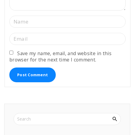
N
a
m
E
e
m
*
a
Save my name, email, and website in this
browser for the next time I comment.
i
l
*
S
e
a