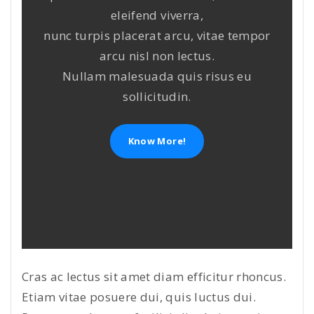
eleifend viverra,
nunc turpis placerat arcu, vitae tempor
arcu nisl non lectus.
Nullam malesuada quis risus eu
sollicitudin.
Know More!
Cras ac lectus sit amet diam efficitur rhoncus.
Etiam vitae posuere dui, quis luctus dui.