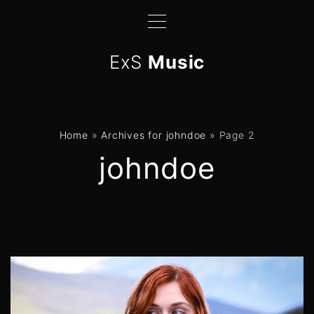
S
k
i
ExS
Music
p
t
o
c
Home
»
Archives for johndoe
»
Page 2
o
johndoe
n
t
e
n
t