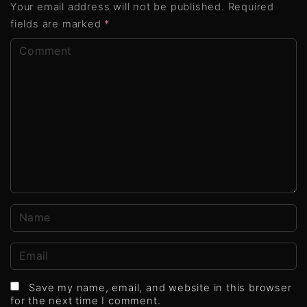
Your email address will not be published.
Required
fields are marked
*
C
o
m
m
e
n
t
N
a
m
E
e
m
*
a
Save my name, email, and website in this browser
for the next time I comment.
i