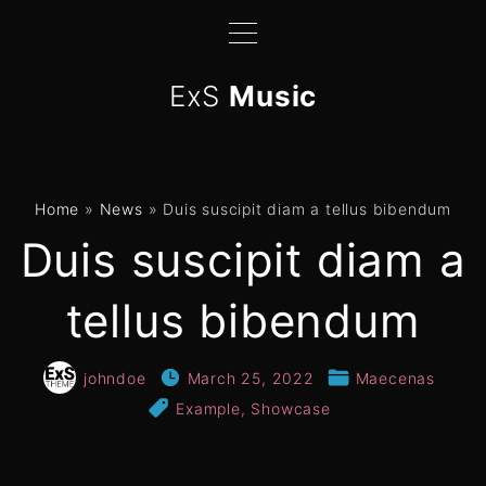
S
k
i
ExS
Music
p
t
o
c
Home
»
News
»
Duis suscipit diam a tellus bibendum
o
Duis suscipit diam a
n
t
tellus bibendum
e
n
t
johndoe
March 25, 2022
Maecenas
Example
Showcase