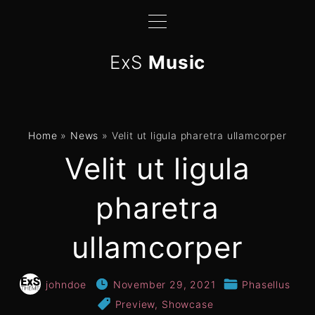
S
k
i
ExS
Music
p
t
o
c
Home
»
News
»
Velit ut ligula pharetra ullamcorper
o
Velit ut ligula
n
t
pharetra
e
n
t
ullamcorper
johndoe
November 29, 2021
Phasellus
Preview
Showcase