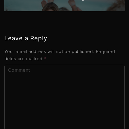
Leave a Reply
Your email address will not be published.
Required
fields are marked
*
C
o
m
m
e
n
t