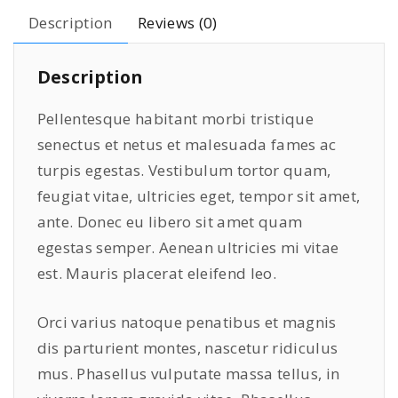
P
Description
Reviews (0)
r
o
Description
G
r
Pellentesque habitant morbi tristique
a
senectus et netus et malesuada fames ac
p
turpis egestas. Vestibulum tortor quam,
h
i
feugiat vitae, ultricies eget, tempor sit amet,
t
ante. Donec eu libero sit amet quam
q
egestas semper. Aenean ultricies mi vitae
u
est. Mauris placerat eleifend leo.
a
n
Orci varius natoque penatibus et magnis
t
dis parturient montes, nascetur ridiculus
i
mus. Phasellus vulputate massa tellus, in
t