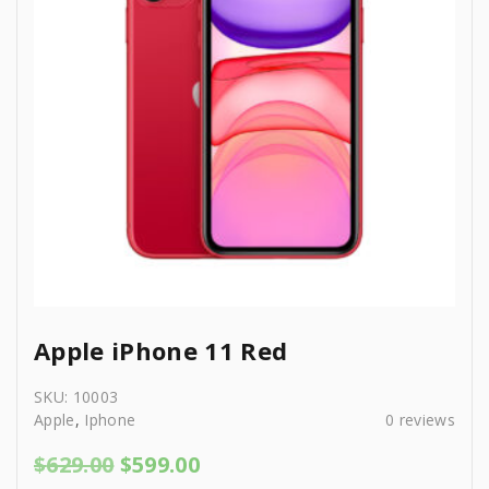
e
i
w
s
a
:
s
$
:
9
$
5
9
9
9
.
9
0
.
0
0
.
0
.
Apple iPhone 11 Red
SKU:
10003
Apple
,
Iphone
0
reviews
O
C
$
629.00
$
599.00
r
u