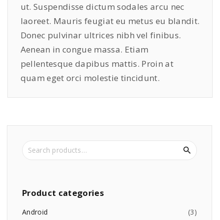
ut. Suspendisse dictum sodales arcu nec
laoreet. Mauris feugiat eu metus eu blandit.
Donec pulvinar ultrices nibh vel finibus.
Aenean in congue massa. Etiam
pellentesque dapibus mattis. Proin at
quam eget orci molestie tincidunt.
S
e
a
r
c
Product
categories
h
f
Android
(
3
)