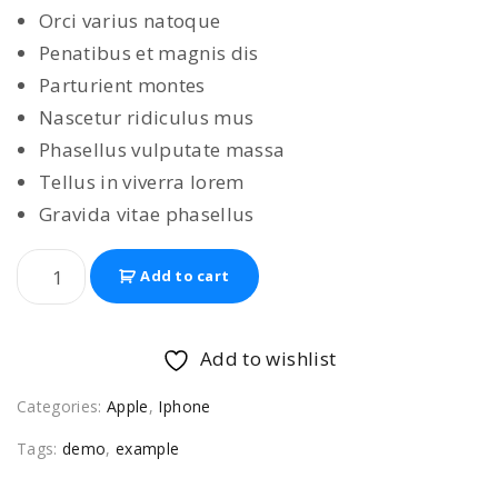
Orci varius natoque
Penatibus et magnis dis
Parturient montes
Nascetur ridiculus mus
Phasellus vulputate massa
Tellus in viverra lorem
Gravida vitae phasellus
I
Add to cart
p
h
o
Add to wishlist
n
Categories:
Apple
,
Iphone
e
1
Tags:
demo
,
example
3