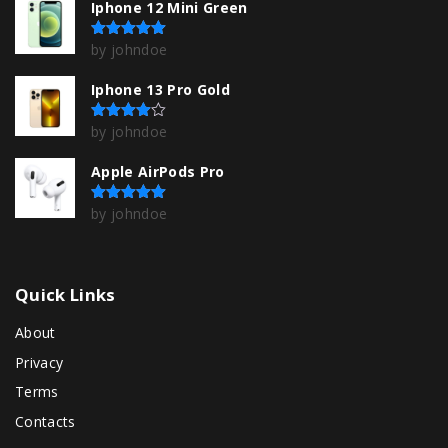
Iphone 12 Mini Green
by johndoe
Rated
5
out of 5
Iphone 13 Pro Gold
by johndoe
Rated
4
out of 5
Apple AirPods Pro
by johndoe
Rated
5
out of 5
Quick
Links
About
Privacy
Terms
Contacts