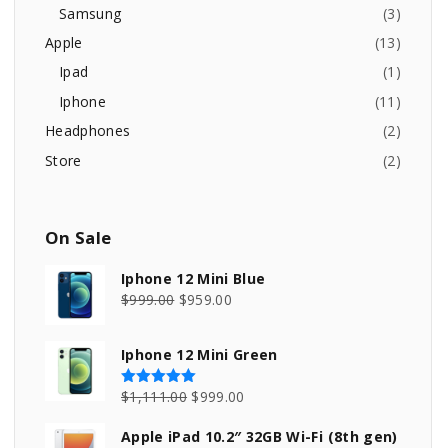
o
Samsung
(
3
)
r
Apple
(
13
)
:
Ipad
(
1
)
Iphone
(
11
)
Headphones
(
2
)
Store
(
2
)
On
Sale
Iphone 12 Mini Blue
O
C
$
999.00
$
959.00
r
u
i
r
Iphone 12 Mini Green
g
r
i
e
O
C
$
1,111.00
$
999.00
Rated
5.00
out of 5
n
n
r
u
Apple iPad 10.2″ 32GB Wi-Fi (8th gen)
a
t
i
r