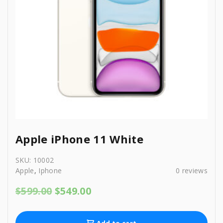
Apple iPhone 11 White
SKU:
10002
Apple
,
Iphone
0
reviews
O
C
$
599.00
$
549.00
r
u
i
r
g
r
Add to cart