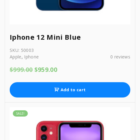
Iphone 12 Mini Blue
SKU:
50003
Apple
,
Iphone
0
reviews
O
C
$
999.00
$
959.00
r
u
i
r
g
r
Add to cart
i
e
n
n
a
t
l
p
SALE!
p
r
r
i
i
c
c
e