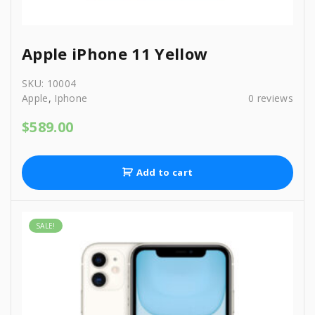
.
Apple iPhone 11 Yellow
SKU:
10004
Apple
,
Iphone
0
reviews
$
589.00
Add to cart
SALE!