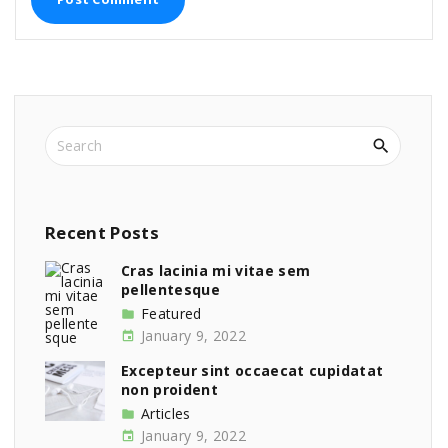
*
S
e
a
r
c
Recent
Posts
h
f
Cras lacinia mi vitae sem
pellentesque
o
r
Featured
:
January 9, 2022
Excepteur sint occaecat cupidatat
non proident
Articles
January 9, 2022