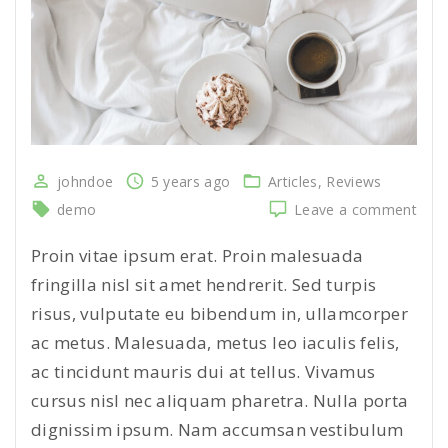
johndoe
5 years ago
Articles
Reviews
on
demo
Leave a comment
Pell
sit
Proin vitae ipsum erat. Proin malesuada
ame
fringilla nisl sit amet hendrerit. Sed turpis
met
risus, vulputate eu bibendum in, ullamcorper
com
ac metus. Malesuada, metus leo iaculis felis,
ac tincidunt mauris dui at tellus. Vivamus
cursus nisl nec aliquam pharetra. Nulla porta
dignissim ipsum. Nam accumsan vestibulum