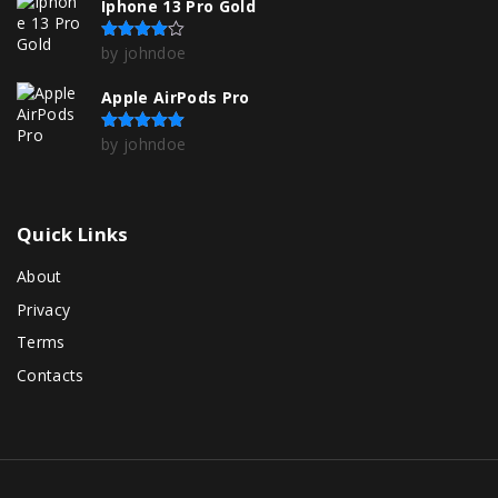
Iphone 13 Pro Gold
by johndoe
Rated
4
out of 5
Apple AirPods Pro
by johndoe
Rated
5
out of 5
Quick
Links
About
Privacy
Terms
Contacts