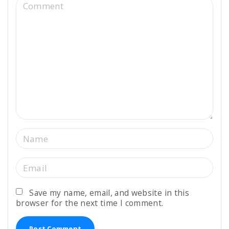
C
o
m
m
e
n
t
N
a
m
E
e
m
*
a
Save my name, email, and website in this
browser for the next time I comment.
i
l