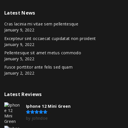
Latest
News
Cras lacinia mi vitae sem pellentesque
January 9, 2022
Excepteur sint occaecat cupidatat non proident
January 9, 2022
Pellentesque sit amet metus commodo
January 5, 2022
Fusce porttitor ante felis sed quam
January 2, 2022
Latest
Reviews
Iphone 12 Mini Green
by johndoe
Rated
5
out of 5