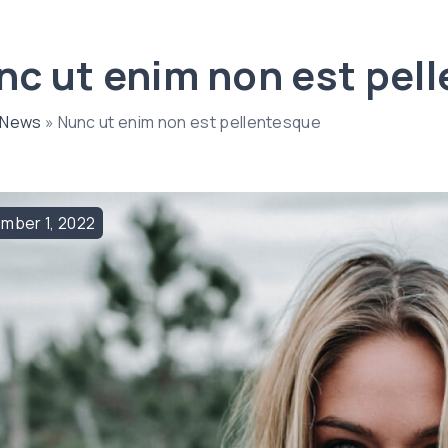
nc ut enim non est pel
News
»
Nunc ut enim non est pellentesque
ember
1
,
2022