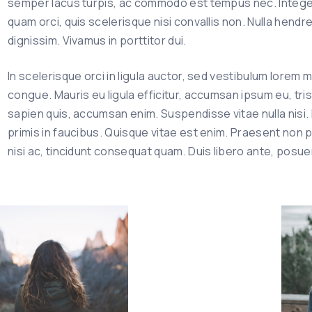
semper lacus turpis, ac commodo est tempus nec. Integer
quam orci, quis scelerisque nisi convallis non. Nulla hendr
dignissim. Vivamus in porttitor dui.
In scelerisque orci in ligula auctor, sed vestibulum lore
congue. Mauris eu ligula efficitur, accumsan ipsum eu, trist
sapien quis, accumsan enim. Suspendisse vitae nulla nisi
primis in faucibus. Quisque vitae est enim. Praesent non p
nisi ac, tincidunt consequat quam. Duis libero ante, posuer