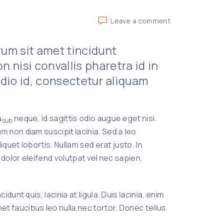
on
Leave a comment
Nunc
ut
trum sit amet tincidunt
enim
non
 nisi convallis pharetra id in
est
 odio id, consectetur aliquam
pellentesque
a
neque, id sagittis odio augue eget nisi.
sub
 non diam suscipit lacinia. Sed a leo
quet lobortis. Nullam sed erat justo. In
 dolor eleifend volutpat vel nec sapien.
idunt quis, lacinia at ligula. Duis lacinia, enim
et faucibus leo nulla nec tortor. Donec tellus