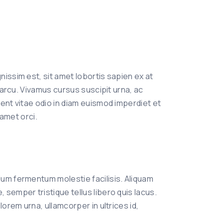
issim est, sit amet lobortis sapien ex at
m arcu. Vivamus cursus suscipit urna, ac
ent vitae odio in diam euismod imperdiet et
 amet orci.
lum fermentum molestie facilisis. Aliquam
semper tristique tellus libero quis lacus.
lorem urna, ullamcorper in ultrices id,