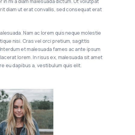
 in mi a diam malesuada dictum. Ut volutpat
erit diam ut erat convallis, sed consequat erat
m malesuada. Nam ac lorem quis neque molestie
ique nisi. Cras vel orci pretium, sagittis
. Interdum et malesuada fames ac ante ipsum
lacerat lorem. In risus ex, malesuada sit amet
e eu dapibus a, vestibulum quis elit.