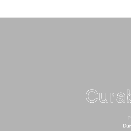
Curab
P
Dui