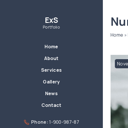
S
k
Nu
ExS
i
p
Portfolio
t
Home
»
o
Home
c
o
About
Nov
n
Services
t
e
Gallery
n
News
t
Contact
Phone:
1-900-987-87