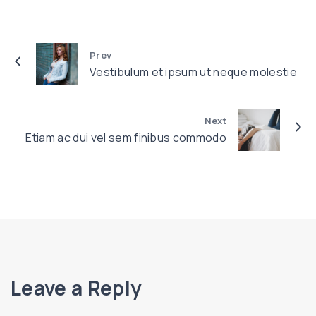
E
l
t
e
i
n
Prev
a
Vestibulum et ipsum ut neque molestie
t
m
e
a
s
c
Next
q
Etiam ac dui vel sem finibus commodo
d
u
u
e
i
"
v
e
l
s
e
Leave a Reply
m
f