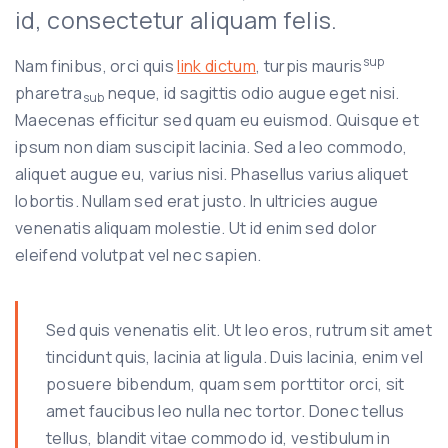
id, consectetur aliquam felis.
sup
Nam finibus, orci quis
link dictum
, turpis mauris
pharetra
neque, id sagittis odio augue eget nisi.
sub
Maecenas efficitur sed quam eu euismod. Quisque et
ipsum non diam suscipit lacinia. Sed a leo commodo,
aliquet augue eu, varius nisi. Phasellus varius aliquet
lobortis. Nullam sed erat justo. In ultricies augue
venenatis aliquam molestie. Ut id enim sed dolor
eleifend volutpat vel nec sapien.
Sed quis venenatis elit. Ut leo eros, rutrum sit amet
tincidunt quis, lacinia at ligula. Duis lacinia, enim vel
posuere bibendum, quam sem porttitor orci, sit
amet faucibus leo nulla nec tortor. Donec tellus
tellus, blandit vitae commodo id, vestibulum in