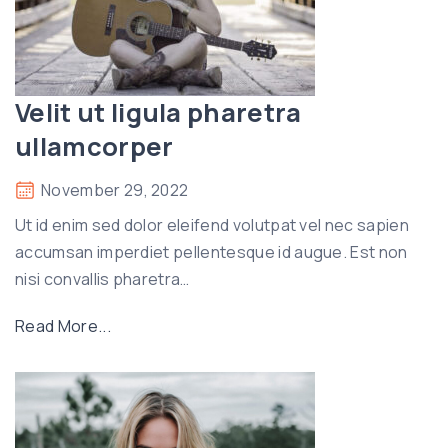
Velit ut ligula pharetra
ullamcorper
November 29, 2022
Ut id enim sed dolor eleifend volutpat vel nec sapien
accumsan imperdiet pellentesque id augue. Est non
nisi convallis pharetra
…
"
Read More...
V
e
l
i