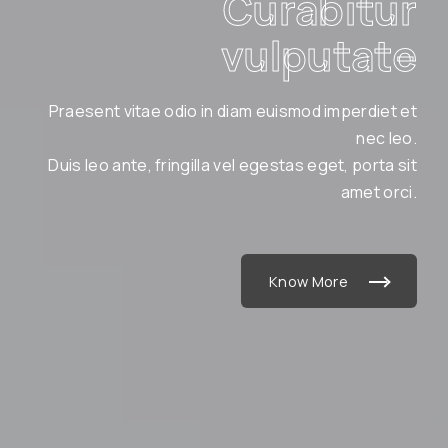
Curabitur
vulputate
Praesent vitae odio in diam euismod imperdiet et
nec leo.
Duis leo ante, fringilla vel egestas eget, porta sit
amet orci.
Know More