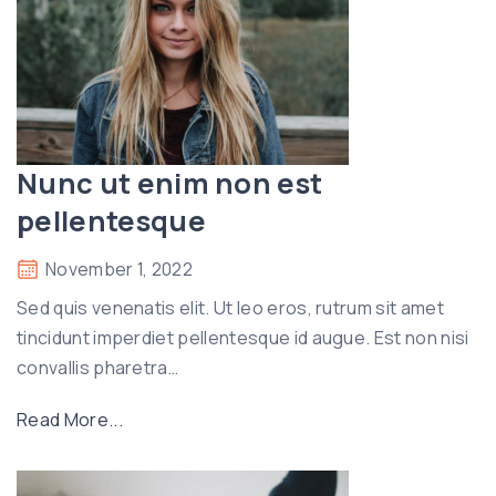
t
u
t
l
i
g
Nunc ut enim non est
u
pellentesque
l
a
November 1, 2022
p
Sed quis venenatis elit. Ut leo eros, rutrum sit amet
h
tincidunt imperdiet pellentesque id augue. Est non nisi
a
convallis pharetra
…
r
e
"
Read More...
t
N
r
u
a