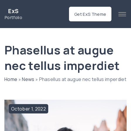
S
ExS
k
Get ExS Theme
Portfolio
i
p
t
o
Phasellus at augue
c
o
nec tellus imperdiet
n
t
Home
»
News
»
Phasellus at augue nec tellus imperdiet
e
n
t
October
1
,
2022