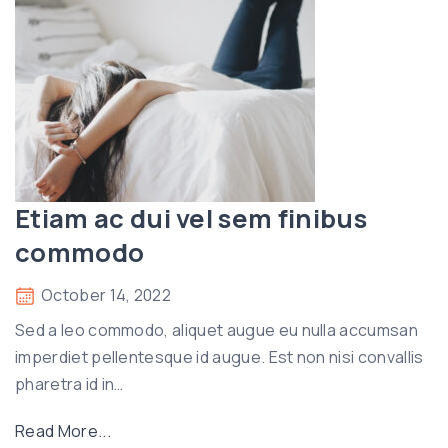
n
u
c
l
u
l
t
a
e
m
n
c
i
o
m
Etiam ac dui vel sem finibus
r
n
p
commodo
o
e
n
r
October 14, 2022
e
"
Sed a leo commodo, aliquet augue eu nulla accumsan
s
imperdiet pellentesque id augue. Est non nisi convallis
t
pharetra id in
…
p
e
"
Read More...
l