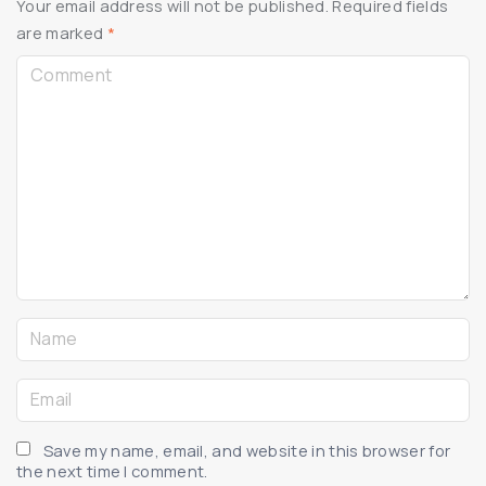
Your email address will not be published.
Required fields
i
are marked
*
n
C
i
o
b
m
u
m
s
e
c
n
o
t
m
m
o
N
d
a
o
m
E
"
e
m
*
a
Save my name, email, and website in this browser for
the next time I comment.
i