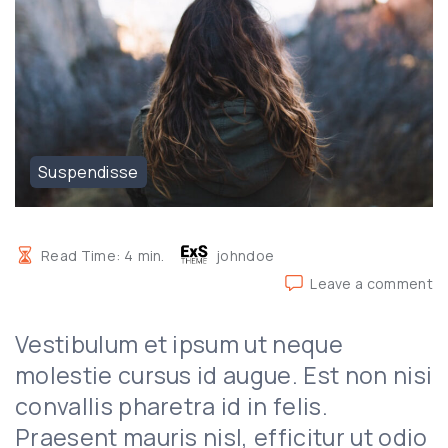
Suspendisse
Read Time:
4
min.
johndoe
o
Leave a comment
Ph
at
Vestibulum et ipsum ut neque
a
n
molestie cursus id augue. Est non nisi
te
convallis pharetra id in felis.
im
Praesent mauris nisl, efficitur ut odio