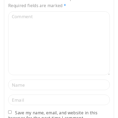
Required fields are marked
*
C
o
m
m
e
n
t
N
a
m
E
e
m
*
a
Save my name, email, and website in this