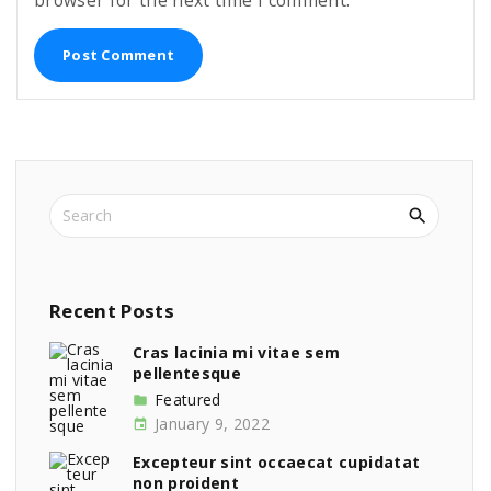
browser for the next time I comment.
i
l
*
S
e
a
r
c
Recent
Posts
h
f
Cras lacinia mi vitae sem
pellentesque
o
r
Featured
:
January 9, 2022
Excepteur sint occaecat cupidatat
non proident