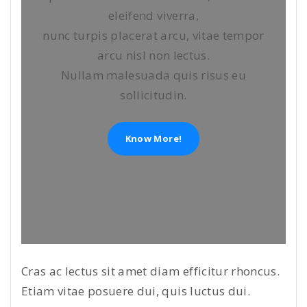
eleifend viverra,
nunc turpis placerat arcu, vitae tempor
arcu nisl non lectus.
Nullam malesuada quis risus eu
sollicitudin.
Know More!
Cras ac lectus sit amet diam efficitur rhoncus.
Etiam vitae posuere dui, quis luctus dui.