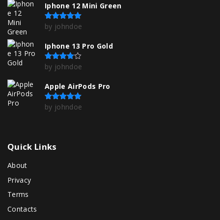
Iphone 12 Mini Green
by johndoe
Rated
5
out of 5
Iphone 13 Pro Gold
by johndoe
Rated
4
out of 5
Apple AirPods Pro
by johndoe
Rated
5
out of 5
Quick
Links
About
Privacy
Terms
Contacts