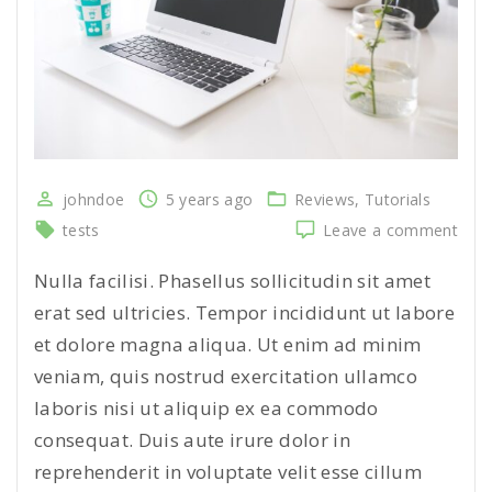
johndoe
5 years ago
Reviews
Tutorials
on
tests
Leave a comment
Port
fusc
Nulla facilisi. Phasellus sollicitudin sit amet
ante
erat sed ultricies. Tempor incididunt ut labore
felis
et dolore magna aliqua. Ut enim ad minim
sed
qua
veniam, quis nostrud exercitation ullamco
laboris nisi ut aliquip ex ea commodo
consequat. Duis aute irure dolor in
reprehenderit in voluptate velit esse cillum