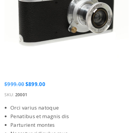
O
C
$
999.00
$
899.00
r
u
SKU:
20001
i
r
Orci varius natoque
g
r
Penatibus et magnis dis
i
e
Parturient montes
n
n