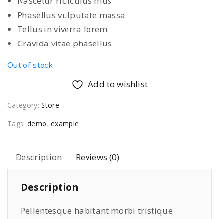
Nascetur ridiculus mus
a
t
Phasellus vulputate massa
l
p
Tellus in viverra lorem
p
r
Gravida vitae phasellus
r
i
i
c
Out of stock
c
e
Add to wishlist
e
i
w
s
Category:
Store
a
:
Tags:
demo
,
example
s
$
:
8
Description
Reviews (0)
$
9
9
9
Description
9
.
9
0
Pellentesque habitant morbi tristique
.
0