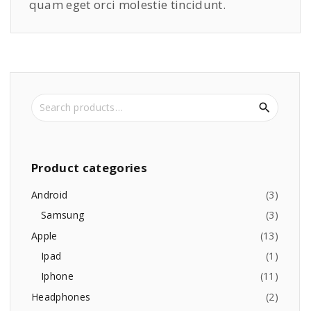
quam eget orci molestie tincidunt.
S
e
a
r
c
Product
categories
h
f
Android
(
3
)
o
Samsung
(
3
)
r
Apple
(
13
)
:
Ipad
(
1
)
Iphone
(
11
)
Headphones
(
2
)