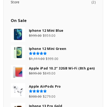
Store
(
2
)
On
Sale
Iphone 12 Mini Blue
O
C
$
999.00
$
959.00
r
u
i
r
Iphone 12 Mini Green
g
r
i
e
O
C
$
1,111.00
$
999.00
Rated
5.00
out of 5
n
n
r
u
Apple iPad 10.2″ 32GB Wi-Fi (8th gen)
a
t
i
r
O
C
$
899.00
$
849.00
l
p
g
r
r
u
p
r
i
e
i
r
Apple AirPods Pro
r
i
n
n
g
r
i
c
a
t
i
e
O
C
$
300.00
$
279.00
Rated
5.00
out of 5
c
e
l
p
n
n
r
u
e
i
p
r
Iphone 13 Pro Gold