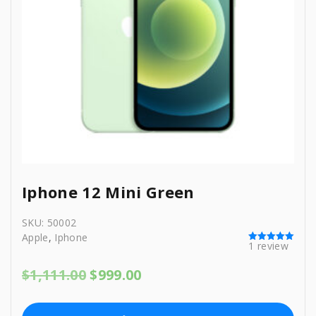
a
:
s
$
:
3
$
5
3
9
9
.
9
0
.
0
0
.
0
.
Iphone 12 Mini Green
SKU:
50002
Apple
,
Iphone
1
review
Rated
5.00
out of 5
O
C
$
1,111.00
$
999.00
r
u
i
r