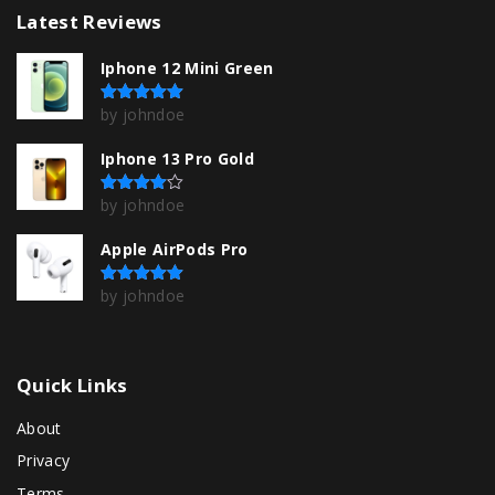
Latest
Reviews
Iphone 12 Mini Green
by johndoe
Rated
5
out of 5
Iphone 13 Pro Gold
by johndoe
Rated
4
out of 5
Apple AirPods Pro
by johndoe
Rated
5
out of 5
Quick
Links
About
Privacy
Terms