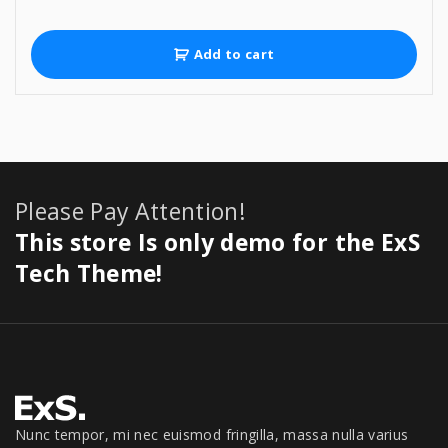
r
u
i
r
g
r
Add to cart
i
e
n
n
a
t
l
p
p
r
r
i
i
c
Please Pay Attention!
c
e
e
i
This store Is only demo for the ExS
w
s
a
:
Tech Theme!
s
$
:
9
$
5
9
9
9
.
9
0
.
0
0
.
Nunc tempor, mi nec euismod fringilla, massa nulla varius